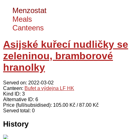
Menzostat
Meals
Canteens
Asijské kuřecí nudličky se
zeleninou, bramborové
hranolky
Served on: 2022-03-02
Canteen:
Bufet a výdejna LF HK
Kind ID: 3
Alternative ID: 6
Price (full/subsidised): 105.00 Kč / 87.00 Kč
Served total: 0
History