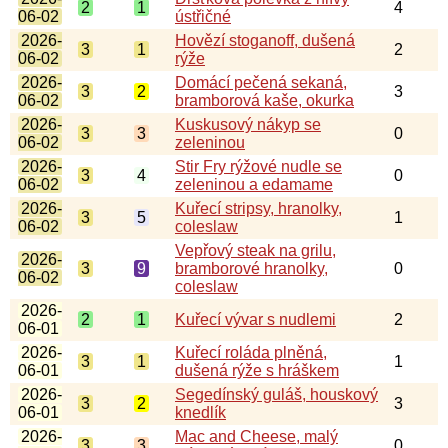
2
1
4
06-02
ústřičné
2026-
Hovězí stoganoff, dušená
3
1
2
06-02
rýže
2026-
Domácí pečená sekaná,
3
2
3
06-02
bramborová kaše, okurka
2026-
Kuskusový nákyp se
3
3
0
06-02
zeleninou
2026-
Stir Fry rýžové nudle se
3
4
0
06-02
zeleninou a edamame
2026-
Kuřecí stripsy, hranolky,
3
5
1
06-02
coleslaw
Vepřový steak na grilu,
2026-
3
9
bramborové hranolky,
0
06-02
coleslaw
2026-
2
1
Kuřecí vývar s nudlemi
2
06-01
2026-
Kuřecí roláda plněná,
3
1
1
06-01
dušená rýže s hráškem
2026-
Segedínský guláš, houskový
3
2
3
06-01
knedlík
2026-
Mac and Cheese, malý
3
3
0