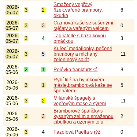
Smažený vepřový
2026-
3
2
řízek,vařené brambory,
6
05-07
okurka
2026-
Cizrnová kaše se sušenými
3
3
0
05-07
rajčaty a vařeným vejcem
2026-
Tagliatelle s bazalkovou
3
4
3
05-07
omáčkou
Kuřecí medailonky, pečené
2026-
3
5
brambory a míchaný
11
05-07
zeleninový salát
2026-
2
1
Polévka frankfurtská
8
05-06
Rybí filé na bylinkovém
2026-
3
1
másle,bramborová kaše se
5
05-06
špenátem
2026-
Milánské špagety s
3
2
11
05-06
vepřovým mase a sýrem
Bramborové špalíčky s
2026-
3
3
kysaným zelím a smaženou
2
05-06
cibulkou a uzeným tofu
2026-
3
4
Fazolová Paella s rýží
0
05-06