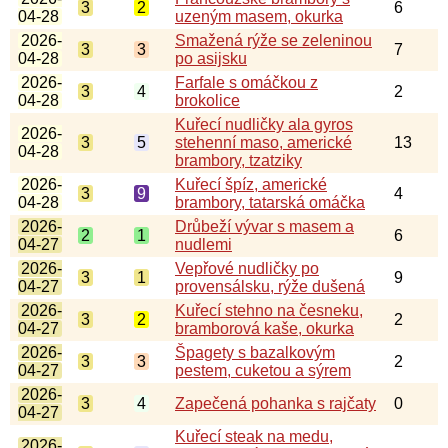
3
2
6
04-28
uzeným masem, okurka
2026-
Smažená rýže se zeleninou
3
3
7
04-28
po asijsku
2026-
Farfale s omáčkou z
3
4
2
04-28
brokolice
Kuřecí nudličky ala gyros
2026-
3
5
stehenní maso, americké
13
04-28
brambory, tzatziky
2026-
Kuřecí špíz, americké
3
9
4
04-28
brambory, tatarská omáčka
2026-
Drůbeží vývar s masem a
2
1
6
04-27
nudlemi
2026-
Vepřové nudličky po
3
1
9
04-27
provensálsku, rýže dušená
2026-
Kuřecí stehno na česneku,
3
2
2
04-27
bramborová kaše, okurka
2026-
Špagety s bazalkovým
3
3
2
04-27
pestem, cuketou a sýrem
2026-
3
4
Zapečená pohanka s rajčaty
0
04-27
Kuřecí steak na medu,
2026-