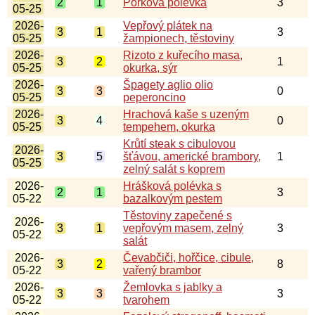
2
1
Pórková polévka
3
05-25
2026-
Vepřový plátek na
3
1
3
05-25
žampionech, těstoviny
2026-
Rizoto z kuřecího masa,
3
2
1
05-25
okurka, sýr
2026-
Špagety aglio olio
3
3
0
05-25
peperoncino
2026-
Hrachová kaše s uzeným
3
4
0
05-25
tempehem, okurka
Krůtí steak s cibulovou
2026-
3
5
šťávou, americké brambory,
1
05-25
zelný salát s koprem
2026-
Hrášková polévka s
2
1
3
05-22
bazalkovým pestem
Těstoviny zapečené s
2026-
3
1
vepřovým masem, zelný
3
05-22
salát
2026-
Čevabčiči, hořčice, cibule,
3
2
8
05-22
vařený brambor
2026-
Žemlovka s jablky a
3
3
3
05-22
tvarohem