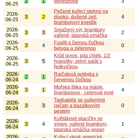
2
1
Minestrone
3
06-25
Pečené kuřecí stehno na
2026-
3
2
divoko, dušené zelí,
4
06-25
bramborový knedlík
2026-
Smažený sýr, brambory
3
3
2
06-25
vařené, tatarská omáčka
2026-
Fusilli s černou čočkou
3
4
0
06-25
beluga a zeleninou
Krůtí gyros, pita chléb, 1/2
2026-
3
5
hranolky, zelný salát s
3
06-25
ředkvičkou
2026-
Rajčatová polévka s
2
1
2
06-24
červenou čočkou
2026-
Mořská štika na másle,
3
1
4
06-24
bramborovo - celerové pyré
Tagliatelle se sušenými
2026-
3
3
rajčaty a bazalkovým
0
06-24
pestem
Květákové placičky se
2026-
3
4
sýrem, vařené brambory,
1
06-24
tatarská omáčka vegan
2026-
Kuřecí steak,americké