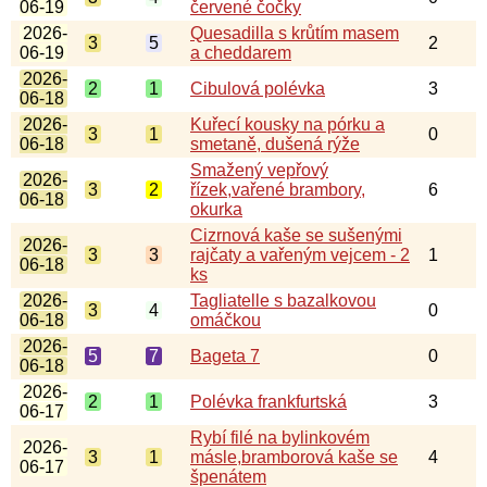
06-19
červené čočky
2026-
Quesadilla s krůtím masem
3
5
2
06-19
a cheddarem
2026-
2
1
Cibulová polévka
3
06-18
2026-
Kuřecí kousky na pórku a
3
1
0
06-18
smetaně, dušená rýže
Smažený vepřový
2026-
3
2
řízek,vařené brambory,
6
06-18
okurka
Cizrnová kaše se sušenými
2026-
3
3
rajčaty a vařeným vejcem - 2
1
06-18
ks
2026-
Tagliatelle s bazalkovou
3
4
0
06-18
omáčkou
2026-
5
7
Bageta 7
0
06-18
2026-
2
1
Polévka frankfurtská
3
06-17
Rybí filé na bylinkovém
2026-
3
1
másle,bramborová kaše se
4
06-17
špenátem