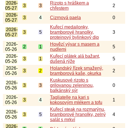
2026-
Rizoto s hráškem a
3
3
2
05-27
chřestem
2026-
3
4
Cizrnová paela
0
05-27
Kuřecí medailonky,
2026-
3
5
bramborové hranolky,
3
05-27
proteinový bylinkový dip
2026-
Hovězí vývar s masem a
2
1
5
05-26
nudlemi
2026-
Kuřecí plátek alá bažant,
3
1
5
05-26
dušená rýže
2026-
Holandský řízek smažený,
3
2
2
05-26
bramborová kaše, okurka
Kuskusové rizoto s
2026-
3
3
grilovanou zeleninou,
0
05-26
balkánský sýr
2026-
Tagliatelle na kari s
3
4
1
05-26
kokosovým mlékem a tofu
Kuřecí steak na rozmarýnu,
2026-
3
5
bramborové hranolky, zelný
4
05-26
salát s mrkví
2026-