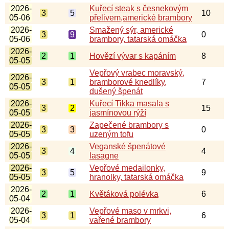
2026-
Kuřecí steak s česnekovým
3
5
10
05-06
přelivem,americké brambory
2026-
Smažený sýr, americké
3
9
0
05-06
brambory, tatarská omáčka
2026-
2
1
Hovězí vývar s kapáním
8
05-05
Vepřový vrabec moravský,
2026-
3
1
bramborové knedlíky,
7
05-05
dušený špenát
2026-
Kuřecí Tikka masala s
3
2
15
05-05
jasmínovou rýží
2026-
Zapečené brambory s
3
3
0
05-05
uzeným tofu
2026-
Veganské špenátové
3
4
4
05-05
lasagne
2026-
Vepřové medailonky,
3
5
9
05-05
hranolky, tatarská omáčka
2026-
2
1
Květáková polévka
6
05-04
2026-
Vepřové maso v mrkvi,
3
1
6
05-04
vařené brambory