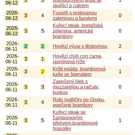
3
3
bramborového těsta se
1
06-12
skoříicí a cukrem
2026-
Fussilli s restovanou
3
4
0
06-12
zaleninou a fazolemi
Kuřecí steak, bretaňská
2026-
3
5
zelenina, americké
0
06-12
brambory
2026-
2
1
Hovězí vývar s těstovinou
2
06-11
2026-
Hovězí chilli con carne,
3
1
4
06-11
jasmínová rýže
2026-
Krůtí roláda, bramborová
3
2
1
06-11
kaše se špenátem
Zapečený lilek s
2026-
3
3
mozzarellou a rajčaty,
0
06-11
kuskus
2026-
Robi nudličky po čínsku,
3
4
0
06-11
opečené brambory
Kuřecí steak se
2026-
žampionovým
3
5
1
06-11
přelivem,bramborové
hranolky