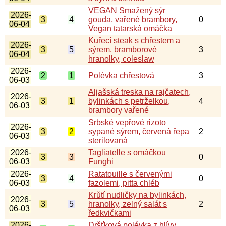
VEGAN Smažený sýr
2026-
3
4
gouda, vařené brambory,
0
06-04
Vegan tatarská omáčka
Kuřecí steak s chřestem a
2026-
3
5
sýrem, bramborové
3
06-04
hranolky, coleslaw
2026-
2
1
Polévka chřestová
3
06-03
Aljašská treska na rajčatech,
2026-
3
1
bylinkách s petrželkou,
4
06-03
brambory vařené
Srbské vepřové rizoto
2026-
3
2
sypané sýrem, červená řepa
2
06-03
sterilovaná
2026-
Tagliatelle s omáčkou
3
3
0
06-03
Funghi
2026-
Ratatouille s červenými
3
4
0
06-03
fazolemi, pitta chléb
Krůtí nudličky na bylinkách,
2026-
3
5
hranolky, zelný salát s
2
06-03
ředkvičkami
2026-
Dršťková polévka z hlívy