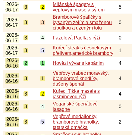
2026-
Milánské špagety s
3
2
5
06-17
vepřovým mase a sýrem
Bramborové špalíčky s
2026-
3
3
kysaným zelím a smaženou
0
06-17
cibulkou a uzeným tofu
2026-
3
4
Fazolová Paella s rýží
0
06-17
2026-
Kuřecí steak s česnekovým
3
5
1
06-17
přelivem,americké brambory
2026-
2
1
Hovězí vývar s kapáním
4
06-16
Vepřový vrabec moravský,
2026-
3
1
bramborové knedlíky,
4
06-16
dušený špenát
2026-
Kuřecí Tikka masala s
3
2
4
06-16
jasmínovou rýží
2026-
Veganské špenátové
3
4
0
06-16
lasagne
Vepřové medailonky,
2026-
3
5
bramborové hranolky,
2
06-16
tatarská omáčka
2026-
Smažený sýr, hranolky,