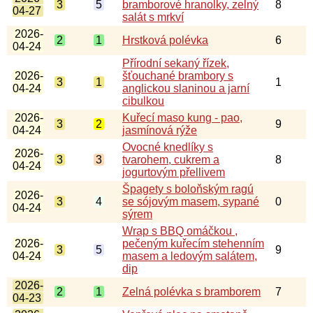
3
5
bramborové hranolky, zelný
8
04-27
salát s mrkví
2026-
2
1
Hrstková polévka
6
04-24
Přírodní sekaný řízek,
2026-
šťouchané brambory s
3
1
1
04-24
anglickou slaninou a jarní
cibulkou
2026-
Kuřecí maso kung - pao,
3
2
9
04-24
jasmínová rýže
Ovocné knedlíky s
2026-
3
3
tvarohem, cukrem a
8
04-24
jogurtovým přellivem
Špagety s boloňským ragú
2026-
3
4
se sójovým masem, sypané
0
04-24
sýrem
Wrap s BBQ omáčkou ,
2026-
pečeným kuřecím stehenním
3
5
9
04-24
masem a ledovým salátem,
dip
2026-
2
1
Zelná polévka s bramborem
7
04-23