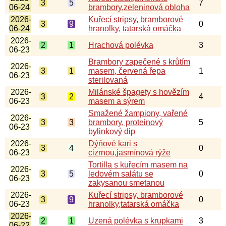
3
5
7
06-24
brambory,zeleninová obloha
2026-
Kuřecí stripsy, bramborové
3
9
0
06-24
hranolky, tatarská omáčka
2026-
2
1
Hrachová polévka
3
06-23
Brambory zapečené s krůtím
2026-
3
1
masem, červená řepa
1
06-23
sterilovaná
2026-
Milánské špagety s hovězím
3
2
4
06-23
masem a sýrem
Smažené žampiony, vařené
2026-
3
3
brambory, proteinový
5
06-23
bylinkový dip
2026-
Dýňové kari s
3
4
0
06-23
cizrnou,jasmínová rýže
Tortilla s kuřecím masem na
2026-
3
5
ledovém salátu se
0
06-23
zakysanou smetanou
2026-
Kuřecí stripsy, bramborové
3
9
0
06-23
hranolky,tatarská omáčka
2026-
2
1
Uzená polévka s krupkami
3
06-22