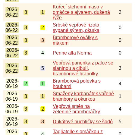
Kuřecí stehenní maso v
2026-
3
1
omáčce s ajvarem, dušená
2
06-22
rýže
2026-
Srbské vepřové rizoto
3
2
0
06-22
sypané sýrem, okurka
2026-
Bramborové oválky s
3
3
0
06-22
mákem
2026-
3
4
Penne alla Norma
0
06-22
Vepřová panenka z palce se
2026-
3
5
slaninou a cibulí,
3
06-22
bramborové hranolky
2026-
Bramborová polévka s
2
1
4
06-19
houbami
2026-
Smažený karbanátek,vařené
3
1
1
06-19
brambory a okurkou
2026-
Vepřová směs na
3
2
4
06-19
zelenině,bramboráčky
2026-
3
3
Dukátové buchtičky se šodó
5
06-19
2026-
Tagliatelle s omáčkou z
3
4
0