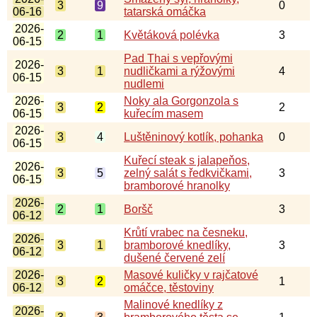
3
9
0
06-16
tatarská omáčka
2026-
2
1
Květáková polévka
3
06-15
Pad Thai s vepřovými
2026-
3
1
nudličkami a rýžovými
4
06-15
nudlemi
2026-
Noky ala Gorgonzola s
3
2
2
06-15
kuřecím masem
2026-
3
4
Luštěninový kotlík, pohanka
0
06-15
Kuřecí steak s jalapeňos,
2026-
3
5
zelný salát s ředkvičkami,
3
06-15
bramborové hranolky
2026-
2
1
Boršč
3
06-12
Krůtí vrabec na česneku,
2026-
3
1
bramborové knedlíky,
3
06-12
dušené červené zelí
2026-
Masové kuličky v rajčatové
3
2
1
06-12
omáčce, těstoviny
Malinové knedlíky z
2026-