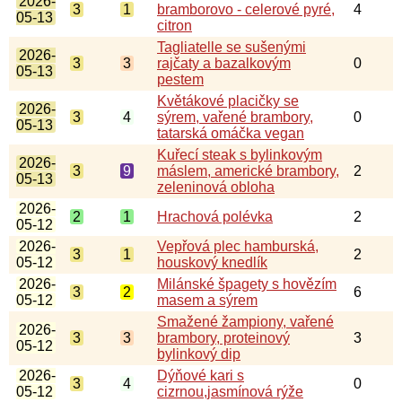
2026-
3
1
bramborovo - celerové pyré,
4
05-13
citron
Tagliatelle se sušenými
2026-
3
3
rajčaty a bazalkovým
0
05-13
pestem
Květákové placičky se
2026-
3
4
sýrem, vařené brambory,
0
05-13
tatarská omáčka vegan
Kuřecí steak s bylinkovým
2026-
3
9
máslem, americké brambory,
2
05-13
zeleninová obloha
2026-
2
1
Hrachová polévka
2
05-12
2026-
Vepřová plec hamburská,
3
1
2
05-12
houskový knedlík
2026-
Milánské špagety s hovězím
3
2
6
05-12
masem a sýrem
Smažené žampiony, vařené
2026-
3
3
brambory, proteinový
3
05-12
bylinkový dip
2026-
Dýňové kari s
3
4
0
05-12
cizrnou,jasmínová rýže