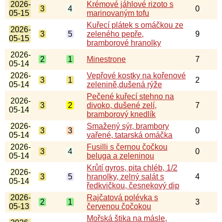
2026-
Krémové jáhlové rizoto s
3
4
0
05-15
marinovaným tofu
Kuřecí plátek s omáčkou ze
2026-
3
5
zeleného pepře,
9
05-15
bramborové hranolky
2026-
2
1
Minestrone
7
05-14
2026-
Vepřové kostky na kořenové
3
1
2
05-14
zelenině,dušená rýže
Pečené kuřecí stehno na
2026-
3
2
divoko, dušené zelí,
7
05-14
bramborový knedlík
2026-
Smažený sýr, brambory
3
3
0
05-14
vařené, tatarská omáčka
2026-
Fusilli s černou čočkou
3
4
0
05-14
beluga a zeleninou
Krůtí gyros, pita chléb, 1/2
2026-
3
5
hranolky, zelný salát s
4
05-14
ředkvičkou, česnekový dip
2026-
Rajčatová polévka s
2
1
3
05-13
červenou čočokou
Mořská štika na másle,