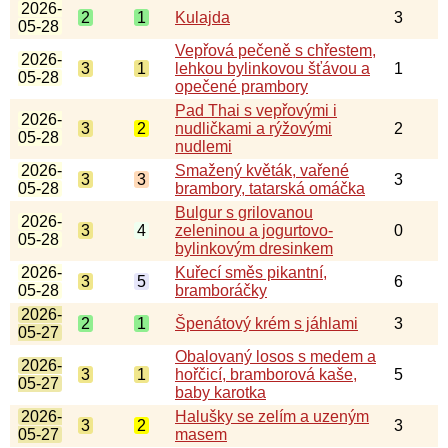
2026-
2
1
Kulajda
3
05-28
Vepřová pečeně s chřestem,
2026-
3
1
lehkou bylinkovou šťávou a
1
05-28
opečené prambory
Pad Thai s vepřovými i
2026-
3
2
nudličkami a rýžovými
2
05-28
nudlemi
2026-
Smažený květák, vařené
3
3
3
05-28
brambory, tatarská omáčka
Bulgur s grilovanou
2026-
3
4
zeleninou a jogurtovo-
0
05-28
bylinkovým dresinkem
2026-
Kuřecí směs pikantní,
3
5
6
05-28
bramboráčky
2026-
2
1
Špenátový krém s jáhlami
3
05-27
Obalovaný losos s medem a
2026-
3
1
hořčicí, bramborová kaše,
5
05-27
baby karotka
2026-
Halušky se zelím a uzeným
3
2
3
05-27
masem