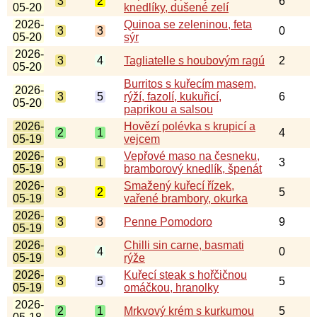
3
2
6
05-20
knedlíky, dušené zelí
2026-
Quinoa se zeleninou, feta
3
3
0
05-20
sýr
2026-
3
4
Tagliatelle s houbovým ragú
2
05-20
Burritos s kuřecím masem,
2026-
3
5
rýží, fazolí, kukuřicí,
6
05-20
paprikou a salsou
2026-
Hovězí polévka s krupicí a
2
1
4
05-19
vejcem
2026-
Vepřové maso na česneku,
3
1
3
05-19
bramborový knedlík, špenát
2026-
Smažený kuřecí řízek,
3
2
5
05-19
vařené brambory, okurka
2026-
3
3
Penne Pomodoro
9
05-19
2026-
Chilli sin carne, basmati
3
4
0
05-19
rýže
2026-
Kuřecí steak s hořčičnou
3
5
5
05-19
omáčkou, hranolky
2026-
2
1
Mrkvový krém s kurkumou
5