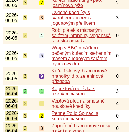
2026-
Kuřecí maso kung - pao,
3
2
2
06-05
jasmínová rýže
Ovocné knedlíky s
2026-
3
3
tvarohem, cukrem a
3
06-05
jogurtovým přellivem
Robi plátek s míchaným
2026-
3
4
salátem, hranolky, veganská
0
06-05
tatarská omáčka
Wrap s BBQ omáčkou ,
2026-
pečeným kuřecím stehenním
3
5
0
06-05
masem a ledovým salátem,
bylinkový dip
Kuřecí stripsy, bramborové
2026-
3
9
hranolky, dip, zeleninová
0
06-05
přízdoba
2026-
Kapustová polévka s
2
1
3
06-04
uzeným masem
2026-
Vepřová plec na smetaně,
3
1
4
06-04
houskové knedlíky
2026-
Penne Pollo Spinaci s
3
2
0
06-04
kuřecím masem
2026-
Zapečené bramborové noky
3
3
0
06-04
s dýní a cizrnou