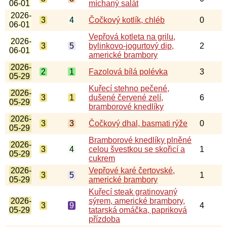
06-01
míchaný salát
2026-
3
4
Čočkový kotlík, chléb
0
06-01
Vepřová kotleta na grilu,
2026-
3
5
bylinkovo-jogurtový dip,
2
06-01
americké brambory
2026-
2
1
Fazolová bílá polévka
3
05-29
Kuřecí stehno pečené,
2026-
3
1
dušené červené zelí,
6
05-29
bramborové knedlíky
2026-
3
3
Čočkový dhal, basmati rýže
0
05-29
Bramborové knedlíky plněné
2026-
3
4
celou švestkou se skořicí a
1
05-29
cukrem
2026-
Vepřové karé čertovské,
3
5
1
05-29
americké brambory
Kuřecí steak gratinovaný
2026-
sýrem, americké brambory,
3
9
4
05-29
tatarská omáčka, papriková
přízdoba