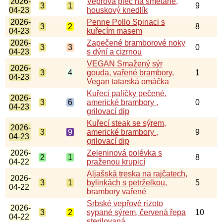
2026-
Vepřová plec na smetaně,
3
1
9
04-23
houskový knedlík
2026-
Penne Pollo Spinaci s
3
2
8
04-23
kuřecím masem
2026-
Zapečené bramborové noky
3
3
0
04-23
s dýní a cizrnou
VEGAN Smažený sýr
2026-
3
4
gouda, vařené brambory,
1
04-23
Vegan tatarská omáčka
Kuřecí paličky pečené,
2026-
3
6
americké brambory ,
0
04-23
grilovací dip
Kuřecí steak se sýrem,
2026-
3
9
americké brambory ,
9
04-23
grilovací dip
2026-
Zeleninová polévka s
2
1
8
04-22
praženou krupicí
Aljašská treska na rajčatech,
2026-
3
1
bylinkách s petrželkou,
5
04-22
brambory vařené
Srbské vepřové rizoto
2026-
3
2
sypané sýrem, červená řepa
10
04-22
sterilovaná