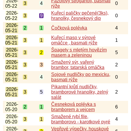
2026-
Fazolový stroganoff, basmati
3
4
0
05-22
rýže
2026-
Kuřecí paličky pečené(3ks),
3
9
0
05-22
hranolky, česnekový dip
2026-
2
1
Čočková polévka
4
05-21
2026-
Kuřecí maso v sýrové
3
1
1
05-21
omáčce , basmati rýže
2026-
Špagety s mletým hovězím
3
2
5
05-21
masem a zeleninou
2026-
Smažený sýr, vařený
3
3
2
05-21
brambor, tatarská omáčka
2026-
Sojové nudličky po mexicku,
3
4
0
05-21
basmati rýže
Pikantní krůtí nudličky,
2026-
3
5
bramborové hranolky, zelný
2
05-21
salát
2026-
Česneková polévka s
2
1
6
05-20
bramborem a vejcem
2026-
Smažené rybí file,
3
1
4
05-20
bramborovo - karotkové pyré
2026-
Vepřové výpečky, houskové