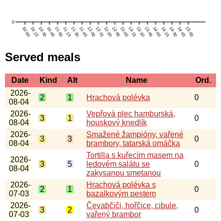
Served meals
Date
Kind
Alt
Name
Ord.
2026-
2
1
Hrachová polévka
0
08-04
2026-
Vepřová plec hamburská,
3
1
0
08-04
houskový knedlík
2026-
Smažené žampióny, vařené
3
3
0
08-04
brambory, tatarská omáčka
Tortilla s kuřecím masem na
2026-
3
5
ledovém salátu se
0
08-04
zakysanou smetanou
2026-
Hrachová polévka s
2
1
0
07-03
bazalkovým pestem
2026-
Čevabčiči, hořčice, cibule,
3
2
0
07-03
vařený brambor