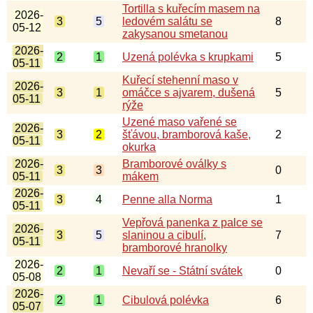
Tortilla s kuřecím masem na
2026-
3
5
ledovém salátu se
8
05-12
zakysanou smetanou
2026-
2
1
Uzená polévka s krupkami
5
05-11
Kuřecí stehenní maso v
2026-
3
1
omáčce s ajvarem, dušená
5
05-11
rýže
Uzené maso vařené se
2026-
3
2
šťávou, bramborová kaše,
2
05-11
okurka
2026-
Bramborové oválky s
3
3
0
05-11
mákem
2026-
3
4
Penne alla Norma
1
05-11
Vepřová panenka z palce se
2026-
3
5
slaninou a cibulí,
7
05-11
bramborové hranolky
2026-
2
1
Nevaří se - Státní svátek
0
05-08
2026-
2
1
Cibulová polévka
6
05-07