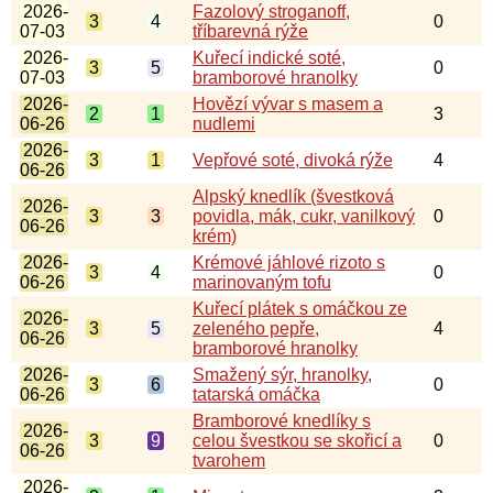
2026-
Fazolový stroganoff,
3
4
0
07-03
tříbarevná rýže
2026-
Kuřecí indické soté,
3
5
0
07-03
bramborové hranolky
2026-
Hovězí vývar s masem a
2
1
3
06-26
nudlemi
2026-
3
1
Vepřové soté, divoká rýže
4
06-26
Alpský knedlík (švestková
2026-
3
3
povidla, mák, cukr, vanilkový
0
06-26
krém)
2026-
Krémové jáhlové rizoto s
3
4
0
06-26
marinovaným tofu
Kuřecí plátek s omáčkou ze
2026-
3
5
zeleného pepře,
4
06-26
bramborové hranolky
2026-
Smažený sýr, hranolky,
3
6
0
06-26
tatarská omáčka
Bramborové knedlíky s
2026-
3
9
celou švestkou se skořicí a
0
06-26
tvarohem
2026-