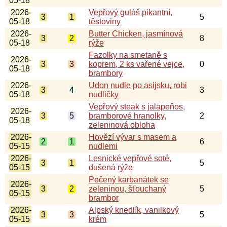
05-18
2026-
Vepřový guláš pikantní,
3
1
5
05-18
těstoviny
2026-
Butter Chicken, jasmínová
3
2
8
05-18
rýže
Fazolky na smetaně s
2026-
3
3
koprem, 2 ks vařené vejce,
0
05-18
brambory
2026-
Udon nudle po asijsku, robi
3
4
3
05-18
nudličky
Vepřový steak s jalapeňos,
2026-
3
5
bramborové hranolky,
2
05-18
zeleninová obloha
2026-
Hovězí vývar s masem a
2
1
6
05-15
nudlemi
2026-
Lesnické vepřové soté,
3
1
5
05-15
dušená rýže
Pečený karbanátek se
2026-
3
2
zeleninou, šťouchaný
5
05-15
brambor
2026-
Alpský knedlík, vanilkový
3
3
5
05-15
krém