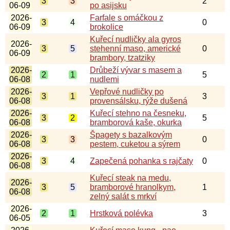
3
3
2
06-09
po asijsku
2026-
Farfale s omáčkou z
3
4
0
06-09
brokolice
Kuřecí nudličky ala gyros
2026-
3
5
stehenní maso, americké
0
06-09
brambory, tzatziky
2026-
Drůbeží vývar s masem a
2
1
5
06-08
nudlemi
2026-
Vepřové nudličky po
3
1
3
06-08
provensálsku, rýže dušená
2026-
Kuřecí stehno na česneku,
3
2
5
06-08
bramborová kaše, okurka
2026-
Špagety s bazalkovým
3
3
0
06-08
pestem, cuketou a sýrem
2026-
3
4
Zapečená pohanka s rajčaty
0
06-08
Kuřecí steak na medu,
2026-
3
5
bramborové hranolkym,
1
06-08
zelný salát s mrkví
2026-
2
1
Hrstková polévka
3
06-05