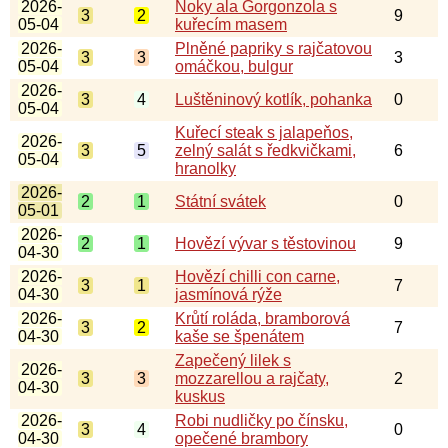
2026-
Noky ala Gorgonzola s
3
2
9
05-04
kuřecím masem
2026-
Plněné papriky s rajčatovou
3
3
3
05-04
omáčkou, bulgur
2026-
3
4
Luštěninový kotlík, pohanka
0
05-04
Kuřecí steak s jalapeňos,
2026-
3
5
zelný salát s ředkvičkami,
6
05-04
hranolky
2026-
2
1
Státní svátek
0
05-01
2026-
2
1
Hovězí vývar s těstovinou
9
04-30
2026-
Hovězí chilli con carne,
3
1
7
04-30
jasmínová rýže
2026-
Krůtí roláda, bramborová
3
2
7
04-30
kaše se špenátem
Zapečený lilek s
2026-
3
3
mozzarellou a rajčaty,
2
04-30
kuskus
2026-
Robi nudličky po čínsku,
3
4
0
04-30
opečené brambory