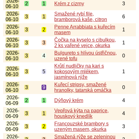
2026-
2
1
Krém z cizrny
3
06-10
2026-
Smažené rybí file,
3
1
6
06-10
bramborová kaše, citron
2026-
Penne Arrabbiata s kuřecím
3
2
1
06-10
masem
2026-
Čočka na kyselo s cibulkou,
3
3
1
06-10
2 ks vařené vejce, okurka
2026-
Bulgureto s hlívou ústřičnou,
3
4
0
06-10
uzené tofu
Krůtí nudličky na kari s
2026-
3
5
kokosovým mlékem,
1
06-10
jasmínová rýže
2026-
Kuřecí stripsy, smažené
3
9
0
06-10
hranolky, tatarská omáčka
2026-
2
1
Dýňový krém
4
06-09
2026-
Vepřová kýta na paprice,
3
1
4
06-09
houskový knedlík
2026-
Francouzské brambory s
3
2
3
06-09
uzeným masem, okurka
2026-
Smažená rýže se zeleninou