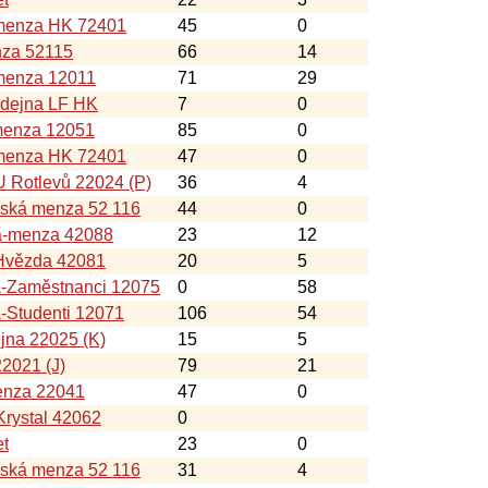
-menza HK 72401
45
0
nza 52115
66
14
menza 12011
71
29
ýdejna LF HK
7
0
menza 12051
85
0
-menza HK 72401
47
0
 Rotlevů 22024 (P)
36
4
nská menza 52 116
44
0
a-menza 42088
23
12
Hvězda 42081
20
5
á-Zaměstnanci 12075
0
58
-Studenti 12071
106
54
jna 22025 (K)
15
5
22021 (J)
79
21
nza 22041
47
0
rystal 42062
0
et
23
0
nská menza 52 116
31
4