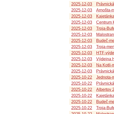
2025-12-03
Právnická
2025-12-03
Arnošta-
2025-12-03
Kajetánk
2025-12-03
Centrum K
2025-12-03
Troja-Buf
2025-12-03
Malostra
2025-12-03
Budeč-me
2025-12-03
Troja-me
2025-12-03
HTF-výde
2025-12-03
Výdejna 
2025-12-03
Na Kotli
2025-12-03
Právnick
2025-10-22
Jednota-
2025-10-22
Právnická
2025-10-22
Albertov 
2025-10-22
Kajetánk
2025-10-22
Budeč-me
2025-10-22
Troja-Buf
2025-10-22
Malostra