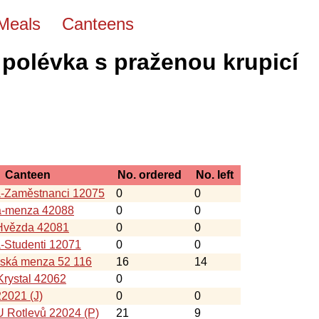
Meals
Canteens
 polévka s praženou krupicí
Canteen
No. ordered
No. left
á-Zaměstnanci 12075
0
0
a-menza 42088
0
0
Hvězda 42081
0
0
-Studenti 12071
0
0
nská menza 52 116
16
14
rystal 42062
0
22021 (J)
0
0
 Rotlevů 22024 (P)
21
9