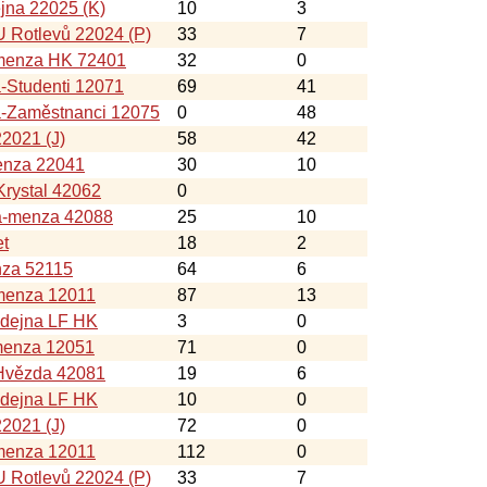
jna 22025 (K)
10
3
 Rotlevů 22024 (P)
33
7
-menza HK 72401
32
0
-Studenti 12071
69
41
á-Zaměstnanci 12075
0
48
22021 (J)
58
42
nza 22041
30
10
rystal 42062
0
a-menza 42088
25
10
et
18
2
nza 52115
64
6
menza 12011
87
13
ýdejna LF HK
3
0
menza 12051
71
0
Hvězda 42081
19
6
ýdejna LF HK
10
0
22021 (J)
72
0
menza 12011
112
0
 Rotlevů 22024 (P)
33
7