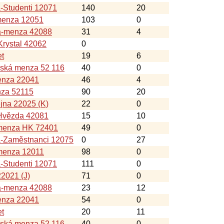
-Studenti 12071
140
20
menza 12051
103
0
a-menza 42088
31
4
rystal 42062
0
et
19
6
nská menza 52 116
40
0
nza 22041
46
4
nza 52115
90
20
jna 22025 (K)
22
0
Hvězda 42081
15
10
-menza HK 72401
49
0
á-Zaměstnanci 12075
0
27
menza 12011
98
0
-Studenti 12071
111
0
22021 (J)
71
0
a-menza 42088
23
12
nza 22041
54
0
et
20
11
nská menza 52 116
40
0