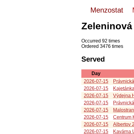
Menzostat
Zeleninová
Occurred 92 times
Ordered 3476 times
Served
Day
2026-07-15
Právnick
2026-07-15
Kajetánk
2026-07-15
Výdejna 
2026-07-15
Právnická
2026-07-15
Malostra
2026-07-15
Centrum K
2026-07-15
Albertov 
2026-07-15
Kavárna U