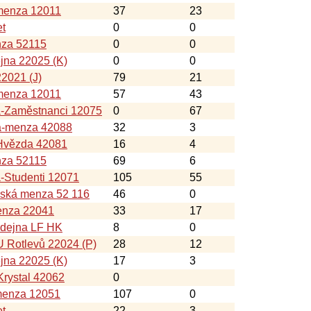
menza 12011
37
23
et
0
0
nza 52115
0
0
jna 22025 (K)
0
0
22021 (J)
79
21
menza 12011
57
43
á-Zaměstnanci 12075
0
67
a-menza 42088
32
3
Hvězda 42081
16
4
nza 52115
69
6
-Studenti 12071
105
55
nská menza 52 116
46
0
nza 22041
33
17
ýdejna LF HK
8
0
 Rotlevů 22024 (P)
28
12
jna 22025 (K)
17
3
rystal 42062
0
menza 12051
107
0
et
22
3