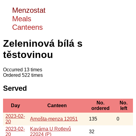
Menzostat
Meals
Canteens
Zeleninová bílá s
těstovinou
Occurred 13 times
Ordered 522 times
Served
No.
No.
Day
Canteen
ordered
left
2023-02-
Arnošta-menza 12051
135
0
20
2023-02-
Kavárna U Rotlevů
32
20
22024 (P)