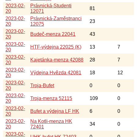
2023-02-
Právnická-Studenti
81
20
12071
2023-02-
Právnická-Zaměstnanci
23
20
12075
2023-02-
Budeč-menza 22041
43
20
2023-02-
HTF-výdejna 22025 (K)
13
7
20
2023-02-
Kajetánka-menza 42088
28
7
20
2023-02-
Výdejna Hvězda 42081
18
12
20
2023-02-
Troja-Bufet
0
0
20
2023-02-
Troja-menza 52115
109
0
20
2023-02-
Bufet a výdejna LF HK
6
0
20
2023-02-
Na Kotli-menza HK
34
0
20
72401
2023-02-
UHK-bufet HK 72403
0
0