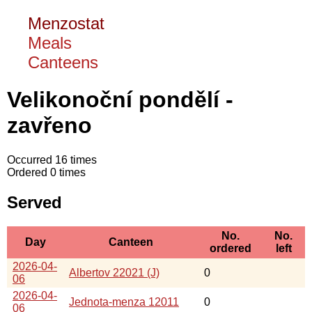
Menzostat
Meals
Canteens
Velikonoční pondělí -
zavřeno
Occurred 16 times
Ordered 0 times
Served
No.
No.
Day
Canteen
ordered
left
2026-04-
Albertov 22021 (J)
0
06
2026-04-
Jednota-menza 12011
0
06