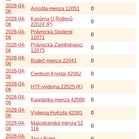
2026-04-
Arnošta-menza 12051
0
06
2026-04-
Kavárna U Rotlevů
0
06
22024 (P)
2026-04-
Právnická-Studenti
0
06
12071
2026-04-
Právnická-Zaměstnanci
0
06
12075
2026-04-
Budeč-menza 22041
0
06
2026-04-
Centrum Krystal 42062
0
06
2026-04-
HTF-výdejna 22025 (K)
0
06
2026-04-
Kajetánka-menza 42088
0
06
2026-04-
Výdejna Hvězda 42081
0
06
2026-04-
Malostranská menza 52
0
06
116
2026-04-
Troja-Bufet
0