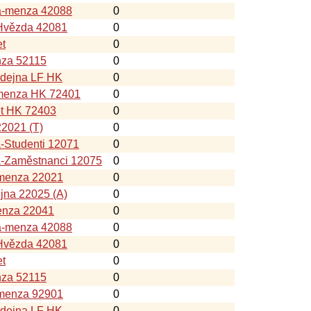
a-menza 42088
0
Hvězda 42081
0
et
0
nza 52115
0
ýdejna LF HK
0
-menza HK 72401
0
t HK 72403
0
22021 (T)
0
-Studenti 12071
0
á-Zaměstnanci 12075
0
-menza 22021
0
jna 22025 (A)
0
nza 22041
0
a-menza 42088
0
Hvězda 42081
0
et
0
nza 52115
0
-menza 92901
0
ýdejna LF HK
0