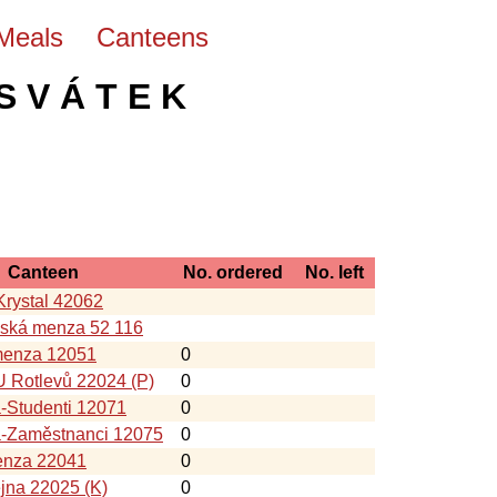
Meals
Canteens
 S V Á T E K
Canteen
No. ordered
No. left
rystal 42062
nská menza 52 116
menza 12051
0
 Rotlevů 22024 (P)
0
-Studenti 12071
0
á-Zaměstnanci 12075
0
nza 22041
0
jna 22025 (K)
0