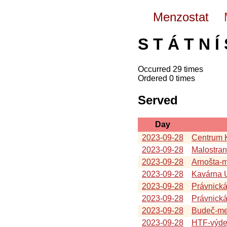
Menzostat
S T Á T N Í
Occurred 29 times
Ordered 0 times
Served
Day
2023-09-28
Centrum K
2023-09-28
Malostra
2023-09-28
Arnošta-
2023-09-28
Kavárna U
2023-09-28
Právnická
2023-09-28
Právnick
2023-09-28
Budeč-me
2023-09-28
HTF-výde