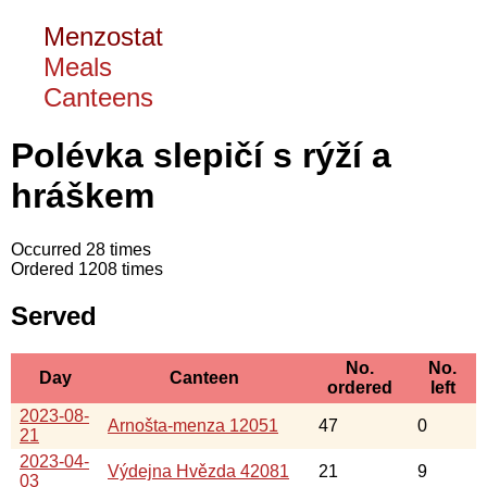
Menzostat
Meals
Canteens
Polévka slepičí s rýží a
hráškem
Occurred 28 times
Ordered 1208 times
Served
No.
No.
Day
Canteen
ordered
left
2023-08-
Arnošta-menza 12051
47
0
21
2023-04-
Výdejna Hvězda 42081
21
9
03