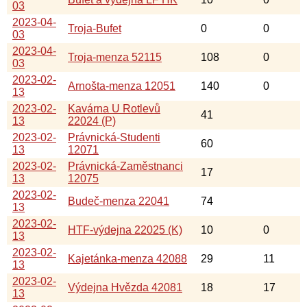
03
2023-04-
Troja-Bufet
0
0
03
2023-04-
Troja-menza 52115
108
0
03
2023-02-
Arnošta-menza 12051
140
0
13
2023-02-
Kavárna U Rotlevů
41
13
22024 (P)
2023-02-
Právnická-Studenti
60
13
12071
2023-02-
Právnická-Zaměstnanci
17
13
12075
2023-02-
Budeč-menza 22041
74
13
2023-02-
HTF-výdejna 22025 (K)
10
0
13
2023-02-
Kajetánka-menza 42088
29
11
13
2023-02-
Výdejna Hvězda 42081
18
17
13