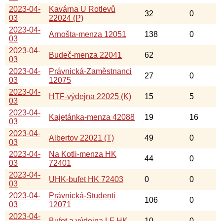
2023-04-
Kavárna U Rotlevů
32
0
03
22024 (P)
2023-04-
Arnošta-menza 12051
138
0
03
2023-04-
Budeč-menza 22041
62
03
2023-04-
Právnická-Zaměstnanci
27
0
03
12075
2023-04-
HTF-výdejna 22025 (K)
15
5
03
2023-04-
Kajetánka-menza 42088
19
16
03
2023-04-
Albertov 22021 (T)
49
0
03
2023-04-
Na Kotli-menza HK
44
0
03
72401
2023-04-
UHK-bufet HK 72403
0
0
03
2023-04-
Právnická-Studenti
106
0
03
12071
2023-04-
Bufet a výdejna LF HK
10
0