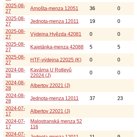
2025-08-
Arnošta-menza 12051
36
0
27
2025-08-
Jednota-menza 12011
19
0
27
2025-08-
Výdejna Hvězda 42081
0
0
27
2025-08-
Kajetánka-menza 42088
5
5
27
2025-08-
HTF-výdejna 22025 (K)
0
0
27
2024-08-
Kavárna U Rotlevů
0
0
28
22024 (J)
2024-08-
Albertov 22021 (J)
28
2024-08-
Jednota-menza 12011
37
23
28
2024-07-
Albertov 22021 (J)
17
2024-07-
Malostranská menza 52
17
116
2024-07-
Jednota-menza 12011
11
9