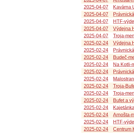
2025-04-07
Kavárna U
2025-04-07
Právnick
2025-04-07
HTF-výde
2025-04-07
Výdejna 
2025-04-07
Troja-me
2025-02-24
Výdejna 
2025-02-24
Právnická
2025-02-24
Budeč-me
2025-02-24
Na Kotli
2025-02-24
Právnick
2025-02-24
Malostra
2025-02-24
Troja-Buf
2025-02-24
Troja-me
2025-02-24
Bufet a v
2025-02-24
Kajetánk
2025-02-24
Arnošta-
2025-02-24
HTF-výde
2025-02-24
Centrum K