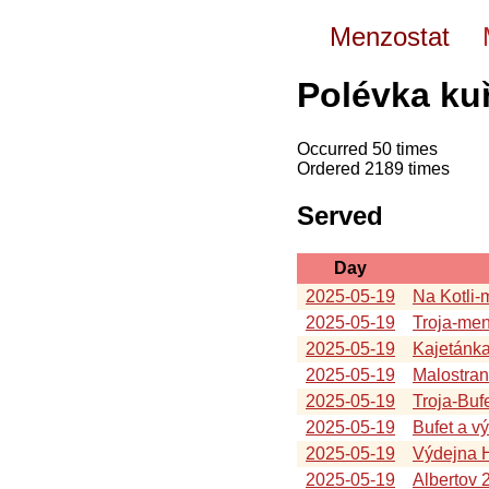
Menzostat
Polévka kuř
Occurred 50 times
Ordered 2189 times
Served
Day
2025-05-19
Na Kotli
2025-05-19
Troja-me
2025-05-19
Kajetánk
2025-05-19
Malostra
2025-05-19
Troja-Buf
2025-05-19
Bufet a v
2025-05-19
Výdejna 
2025-05-19
Albertov 