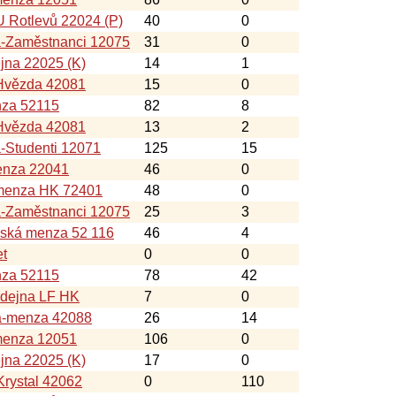
 Rotlevů 22024 (P)
40
0
á-Zaměstnanci 12075
31
0
jna 22025 (K)
14
1
Hvězda 42081
15
0
nza 52115
82
8
Hvězda 42081
13
2
-Studenti 12071
125
15
nza 22041
46
0
-menza HK 72401
48
0
á-Zaměstnanci 12075
25
3
nská menza 52 116
46
4
et
0
0
nza 52115
78
42
ýdejna LF HK
7
0
a-menza 42088
26
14
menza 12051
106
0
jna 22025 (K)
17
0
rystal 42062
0
110