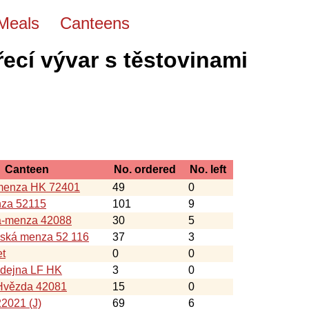
Meals
Canteens
ecí vývar s těstovinami
Canteen
No. ordered
No. left
-menza HK 72401
49
0
nza 52115
101
9
a-menza 42088
30
5
nská menza 52 116
37
3
et
0
0
ýdejna LF HK
3
0
Hvězda 42081
15
0
22021 (J)
69
6