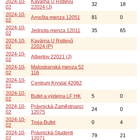
2024-10-
Kavárna U Rotlevů
32
18
02
22024 (J)
2024-10-
Arnošta-menza 12051
81
0
02
2024-10-
Jednota-menza 12011
35
65
02
2024-10-
Kavárna U Rotlevů
02
22024 (P)
2024-10-
Albertov 22021 (J)
02
2024-10-
Malostranská menza 52
02
116
2024-10-
Centrum Krystal 42062
02
2024-10-
Bufet a výdejna LF HK
5
0
02
2024-10-
Právnická-Zaměstnanci
24
0
02
12075
2024-10-
Troja-Bufet
0
4
02
2024-10-
Právnická-Studenti
79
21
02
12071