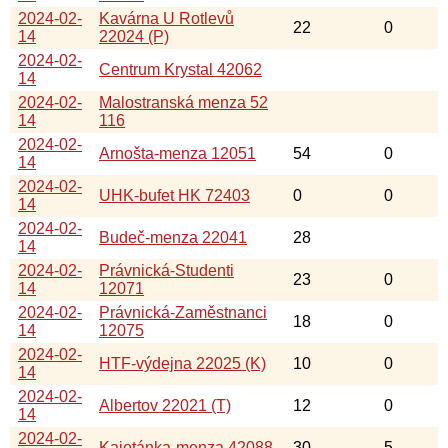
2024-02-
Kavárna U Rotlevů
22
0
14
22024 (P)
2024-02-
Centrum Krystal 42062
14
2024-02-
Malostranská menza 52
14
116
2024-02-
Arnošta-menza 12051
54
0
14
2024-02-
UHK-bufet HK 72403
0
0
14
2024-02-
Budeč-menza 22041
28
14
2024-02-
Právnická-Studenti
23
0
14
12071
2024-02-
Právnická-Zaměstnanci
18
0
14
12075
2024-02-
HTF-výdejna 22025 (K)
10
0
14
2024-02-
Albertov 22021 (T)
12
0
14
2024-02-
Kajetánka-menza 42088
30
5