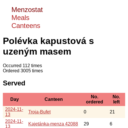
Menzostat
Meals
Canteens
Polévka kapustová s
uzeným masem
Occurred 112 times
Ordered 3005 times
Served
No.
No.
Day
Canteen
ordered
left
2024-11-
Troja-Bufet
0
21
13
2024-11-
Kajetánka-menza 42088
29
6
13