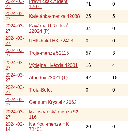
2024-03-
Právnická-Studenti
71
0
27
12071
2024-03-
Kajetánka-menza 42088
25
5
27
2024-03-
Kavárna U Rotlevů
34
0
27
22024 (P)
2024-03-
UHK-bufet HK 72403
0
0
27
2024-03-
Troja-menza 52115
57
3
27
2024-03-
Výdejna Hvězda 42081
16
4
27
2024-03-
Albertov 22021 (T)
42
18
27
2024-03-
Troja-Bufet
0
0
27
2024-03-
Centrum Krystal 42062
27
2024-03-
Malostranská menza 52
27
116
2024-02-
Na Kotli-menza HK
20
0
14
72401