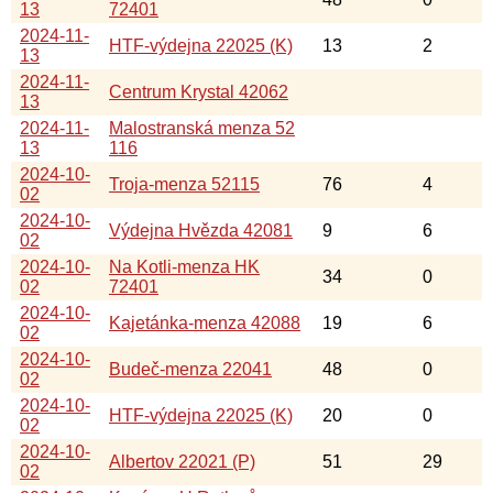
13
72401
2024-11-
HTF-výdejna 22025 (K)
13
2
13
2024-11-
Centrum Krystal 42062
13
2024-11-
Malostranská menza 52
13
116
2024-10-
Troja-menza 52115
76
4
02
2024-10-
Výdejna Hvězda 42081
9
6
02
2024-10-
Na Kotli-menza HK
34
0
02
72401
2024-10-
Kajetánka-menza 42088
19
6
02
2024-10-
Budeč-menza 22041
48
0
02
2024-10-
HTF-výdejna 22025 (K)
20
0
02
2024-10-
Albertov 22021 (P)
51
29
02