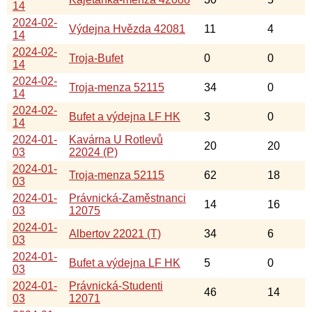
14
2024-02-
Výdejna Hvězda 42081
11
4
14
2024-02-
Troja-Bufet
0
0
14
2024-02-
Troja-menza 52115
34
0
14
2024-02-
Bufet a výdejna LF HK
3
0
14
2024-01-
Kavárna U Rotlevů
20
20
03
22024 (P)
2024-01-
Troja-menza 52115
62
18
03
2024-01-
Právnická-Zaměstnanci
14
16
03
12075
2024-01-
Albertov 22021 (T)
34
6
03
2024-01-
Bufet a výdejna LF HK
5
0
03
2024-01-
Právnická-Studenti
46
14
03
12071