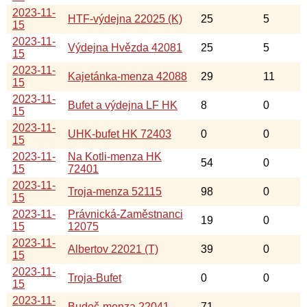
2023-11-
HTF-výdejna 22025 (K)
25
5
15
2023-11-
Výdejna Hvězda 42081
25
5
15
2023-11-
Kajetánka-menza 42088
29
11
15
2023-11-
Bufet a výdejna LF HK
8
0
15
2023-11-
UHK-bufet HK 72403
0
0
15
2023-11-
Na Kotli-menza HK
54
0
15
72401
2023-11-
Troja-menza 52115
98
0
15
2023-11-
Právnická-Zaměstnanci
19
0
15
12075
2023-11-
Albertov 22021 (T)
39
0
15
2023-11-
Troja-Bufet
0
0
15
2023-11-
Budeč-menza 22041
71