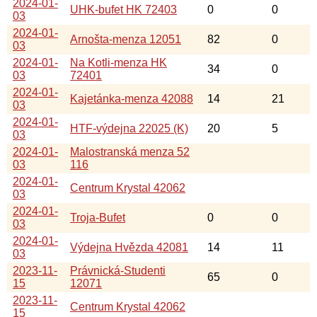
2024-01-
UHK-bufet HK 72403
0
0
03
2024-01-
Arnošta-menza 12051
82
0
03
2024-01-
Na Kotli-menza HK
34
0
03
72401
2024-01-
Kajetánka-menza 42088
14
21
03
2024-01-
HTF-výdejna 22025 (K)
20
5
03
2024-01-
Malostranská menza 52
03
116
2024-01-
Centrum Krystal 42062
03
2024-01-
Troja-Bufet
0
0
03
2024-01-
Výdejna Hvězda 42081
14
11
03
2023-11-
Právnická-Studenti
65
0
15
12071
2023-11-
Centrum Krystal 42062
15