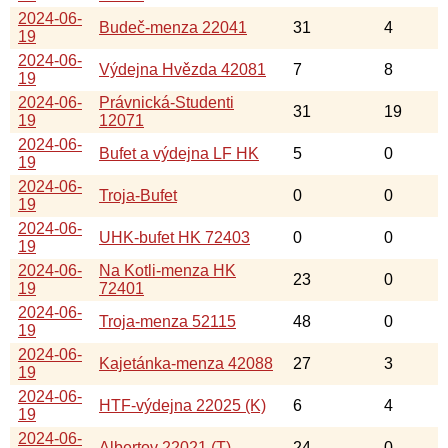
2024-06-
Budeč-menza 22041
31
4
19
2024-06-
Výdejna Hvězda 42081
7
8
19
2024-06-
Právnická-Studenti
31
19
19
12071
2024-06-
Bufet a výdejna LF HK
5
0
19
2024-06-
Troja-Bufet
0
0
19
2024-06-
UHK-bufet HK 72403
0
0
19
2024-06-
Na Kotli-menza HK
23
0
19
72401
2024-06-
Troja-menza 52115
48
0
19
2024-06-
Kajetánka-menza 42088
27
3
19
2024-06-
HTF-výdejna 22025 (K)
6
4
19
2024-06-
Albertov 22021 (T)
24
0