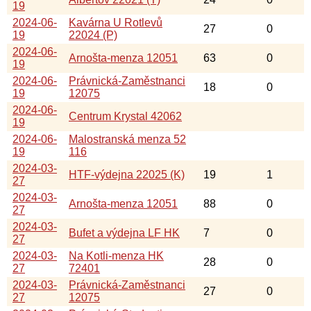
19
2024-06-
Kavárna U Rotlevů
27
0
19
22024 (P)
2024-06-
Arnošta-menza 12051
63
0
19
2024-06-
Právnická-Zaměstnanci
18
0
19
12075
2024-06-
Centrum Krystal 42062
19
2024-06-
Malostranská menza 52
19
116
2024-03-
HTF-výdejna 22025 (K)
19
1
27
2024-03-
Arnošta-menza 12051
88
0
27
2024-03-
Bufet a výdejna LF HK
7
0
27
2024-03-
Na Kotli-menza HK
28
0
27
72401
2024-03-
Právnická-Zaměstnanci
27
0
27
12075