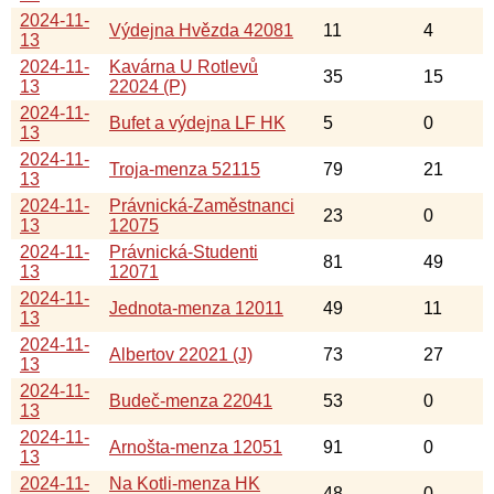
2024-11-
Výdejna Hvězda 42081
11
4
13
2024-11-
Kavárna U Rotlevů
35
15
13
22024 (P)
2024-11-
Bufet a výdejna LF HK
5
0
13
2024-11-
Troja-menza 52115
79
21
13
2024-11-
Právnická-Zaměstnanci
23
0
13
12075
2024-11-
Právnická-Studenti
81
49
13
12071
2024-11-
Jednota-menza 12011
49
11
13
2024-11-
Albertov 22021 (J)
73
27
13
2024-11-
Budeč-menza 22041
53
0
13
2024-11-
Arnošta-menza 12051
91
0
13
2024-11-
Na Kotli-menza HK
48
0