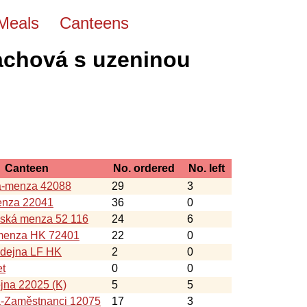
Meals
Canteens
achová s uzeninou
Canteen
No. ordered
No. left
a-menza 42088
29
3
nza 22041
36
0
nská menza 52 116
24
6
-menza HK 72401
22
0
ýdejna LF HK
2
0
et
0
0
jna 22025 (K)
5
5
á-Zaměstnanci 12075
17
3