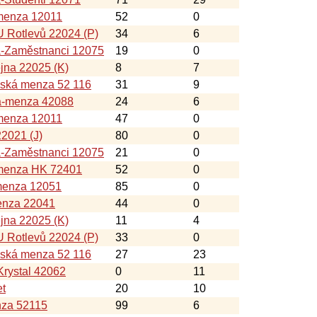
menza 12011
52
0
 Rotlevů 22024 (P)
34
6
á-Zaměstnanci 12075
19
0
jna 22025 (K)
8
7
nská menza 52 116
31
9
a-menza 42088
24
6
menza 12011
47
0
22021 (J)
80
0
á-Zaměstnanci 12075
21
0
-menza HK 72401
52
0
menza 12051
85
0
nza 22041
44
0
jna 22025 (K)
11
4
 Rotlevů 22024 (P)
33
0
nská menza 52 116
27
23
rystal 42062
0
11
et
20
10
nza 52115
99
6