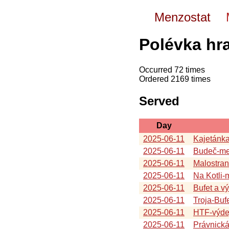
Menzostat
Polévka hr
Occurred 72 times
Ordered 2169 times
Served
Day
2025-06-11
Kajetánk
2025-06-11
Budeč-me
2025-06-11
Malostra
2025-06-11
Na Kotli
2025-06-11
Bufet a v
2025-06-11
Troja-Buf
2025-06-11
HTF-výde
2025-06-11
Právnick