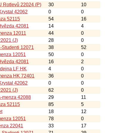
 Rotlevů 22024 (P)
30
10
rystal 42062
0
0
nza 52115
54
16
Hvězda 42081
14
4
menza 12011
44
0
22021 (J)
28
0
-Studenti 12071
38
52
menza 12051
50
0
Hvězda 42081
16
2
ýdejna LF HK
4
0
-menza HK 72401
36
0
rystal 42062
0
0
22021 (J)
62
0
a-menza 42088
29
11
nza 52115
85
5
et
18
12
menza 12051
78
0
nza 22041
33
17
-Studenti 12071
71
29