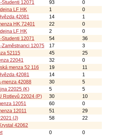
-Studenti 12071
93
0
ýdejna LF HK
1
0
Hvězda 42081
14
1
-menza HK 72401
22
0
ýdejna LF HK
2
0
-Studenti 12071
54
36
á-Zaměstnanci 12075
17
3
nza 52115
45
25
nza 22041
32
0
nská menza 52 116
19
11
Hvězda 42081
14
1
a-menza 42088
30
5
jna 22025 (K)
5
5
 Rotlevů 22024 (P)
30
10
menza 12051
60
0
menza 12011
51
29
22021 (J)
58
22
rystal 42062
et
0
0