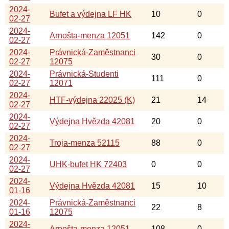
2024-
Bufet a výdejna LF HK
10
0
02-27
2024-
Arnošta-menza 12051
142
0
02-27
2024-
Právnická-Zaměstnanci
30
0
02-27
12075
2024-
Právnická-Studenti
111
0
02-27
12071
2024-
HTF-výdejna 22025 (K)
21
14
02-27
2024-
Výdejna Hvězda 42081
20
0
02-27
2024-
Troja-menza 52115
88
0
02-27
2024-
UHK-bufet HK 72403
0
0
02-27
2024-
Výdejna Hvězda 42081
15
10
01-16
2024-
Právnická-Zaměstnanci
22
8
01-16
12075
2024-
Arnošta-menza 12051
108
0