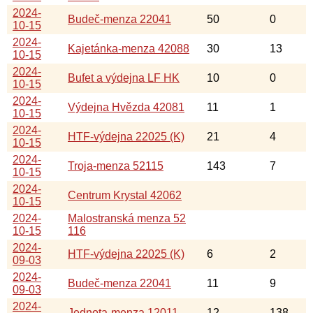
2024-
Budeč-menza 22041
50
0
10-15
2024-
Kajetánka-menza 42088
30
13
10-15
2024-
Bufet a výdejna LF HK
10
0
10-15
2024-
Výdejna Hvězda 42081
11
1
10-15
2024-
HTF-výdejna 22025 (K)
21
4
10-15
2024-
Troja-menza 52115
143
7
10-15
2024-
Centrum Krystal 42062
10-15
2024-
Malostranská menza 52
10-15
116
2024-
HTF-výdejna 22025 (K)
6
2
09-03
2024-
Budeč-menza 22041
11
9
09-03
2024-
Jednota-menza 12011
12
138