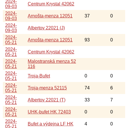
2024-
Centrum Krystal 42062
09-03
2024-
Arnošta-menza 12051
37
0
09-03
2024-
Albertov 22021 (J)
09-03
2024-
Arnošta-menza 12051
93
0
05-21
2024-
Centrum Krystal 42062
05-21
2024-
Malostranská menza 52
05-21
116
2024-
Troja-Bufet
0
0
05-21
2024-
Troja-menza 52115
74
6
05-21
2024-
Albertov 22021 (T)
33
7
05-21
2024-
UHK-bufet HK 72403
0
0
05-21
2024-
Bufet a výdejna LF HK
4
0
05-21