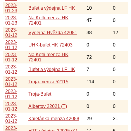
2023-
Bufet a výdejna LF HK
10
0
01-23
2023-
Na Kotli-menza HK
47
0
01-23
72401
2023-
Výdejna Hvězda 42081
38
12
01-12
2023-
UHK-bufet HK 72403
0
0
01-12
2023-
Na Kotli-menza HK
72
0
01-12
72401
2023-
Bufet a výdejna LF HK
7
0
01-12
2023-
Troja-menza 52115
114
0
01-12
2023-
Troja-Bufet
0
0
01-12
2023-
Albertov 22021 (T)
0
0
01-12
2023-
Kajetánka-menza 42088
29
21
01-12
2023-
HTF-výdejna 22025 (K)
14
6