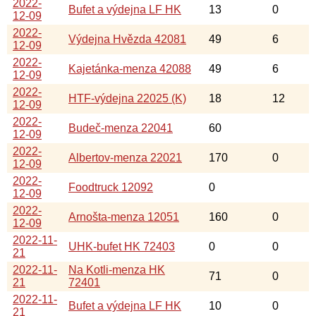
2022-
Bufet a výdejna LF HK
13
0
12-09
2022-
Výdejna Hvězda 42081
49
6
12-09
2022-
Kajetánka-menza 42088
49
6
12-09
2022-
HTF-výdejna 22025 (K)
18
12
12-09
2022-
Budeč-menza 22041
60
12-09
2022-
Albertov-menza 22021
170
0
12-09
2022-
Foodtruck 12092
0
12-09
2022-
Arnošta-menza 12051
160
0
12-09
2022-11-
UHK-bufet HK 72403
0
0
21
2022-11-
Na Kotli-menza HK
71
0
21
72401
2022-11-
Bufet a výdejna LF HK
10
0
21