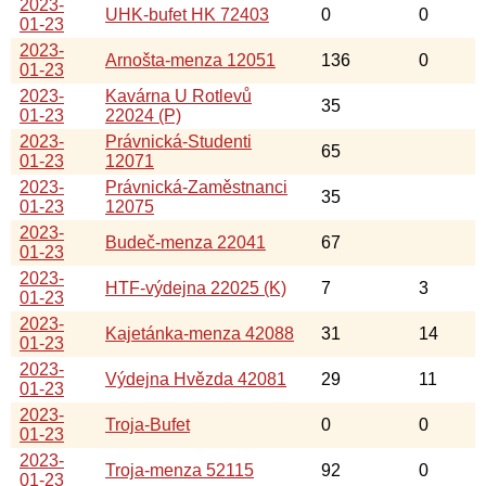
2023-
UHK-bufet HK 72403
0
0
01-23
2023-
Arnošta-menza 12051
136
0
01-23
2023-
Kavárna U Rotlevů
35
01-23
22024 (P)
2023-
Právnická-Studenti
65
01-23
12071
2023-
Právnická-Zaměstnanci
35
01-23
12075
2023-
Budeč-menza 22041
67
01-23
2023-
HTF-výdejna 22025 (K)
7
3
01-23
2023-
Kajetánka-menza 42088
31
14
01-23
2023-
Výdejna Hvězda 42081
29
11
01-23
2023-
Troja-Bufet
0
0
01-23
2023-
Troja-menza 52115
92
0
01-23