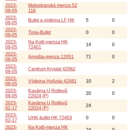
2023-
Malostranská menza 52
09-05
116
2023-
Bufet a výdejna LF HK
5
0
09-05
2023-
Troja-Bufet
0
0
09-05
2023-
Na Kotli-menza HK
14
0
09-05
72401
2023-
Arnošta-menza 12051
71
0
09-05
2023-
Centrum Krystal 42062
09-05
2023-
Výdejna Hvězda 42081
10
2
09-05
2023-
Kavárna U Rotlevů
20
0
09-05
22024 (P)
2023-
Kavárna U Rotlevů
24
02-17
22024 (P)
2023-
UHK-bufet HK 72403
0
0
02-17
2023-
Na Kotli-menza HK
24
0