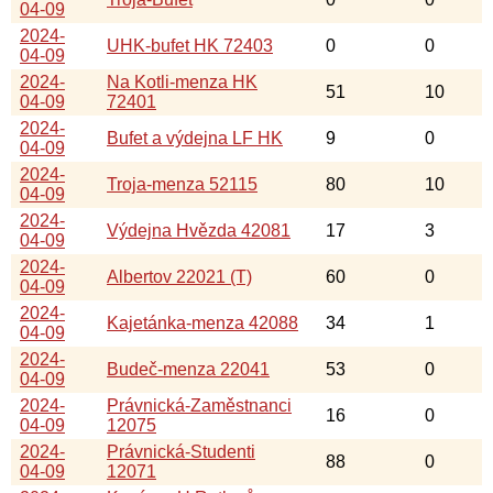
04-09
2024-
UHK-bufet HK 72403
0
0
04-09
2024-
Na Kotli-menza HK
51
10
04-09
72401
2024-
Bufet a výdejna LF HK
9
0
04-09
2024-
Troja-menza 52115
80
10
04-09
2024-
Výdejna Hvězda 42081
17
3
04-09
2024-
Albertov 22021 (T)
60
0
04-09
2024-
Kajetánka-menza 42088
34
1
04-09
2024-
Budeč-menza 22041
53
0
04-09
2024-
Právnická-Zaměstnanci
16
0
04-09
12075
2024-
Právnická-Studenti
88
0
04-09
12071