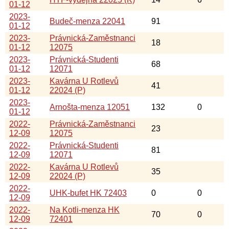
01-12
2023-
Budeč-menza 22041
91
01-12
2023-
Právnická-Zaměstnanci
18
01-12
12075
2023-
Právnická-Studenti
68
01-12
12071
2023-
Kavárna U Rotlevů
41
01-12
22024 (P)
2023-
Arnošta-menza 12051
132
0
01-12
2022-
Právnická-Zaměstnanci
23
12-09
12075
2022-
Právnická-Studenti
81
12-09
12071
2022-
Kavárna U Rotlevů
35
12-09
22024 (P)
2022-
UHK-bufet HK 72403
0
0
12-09
2022-
Na Kotli-menza HK
70
0
12-09
72401