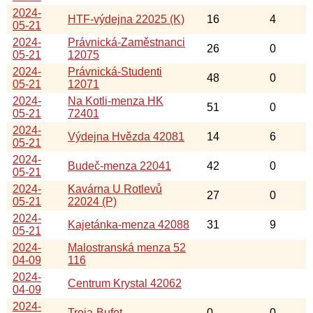
2024-
HTF-výdejna 22025 (K)
16
4
05-21
2024-
Právnická-Zaměstnanci
26
0
05-21
12075
2024-
Právnická-Studenti
48
0
05-21
12071
2024-
Na Kotli-menza HK
51
0
05-21
72401
2024-
Výdejna Hvězda 42081
14
6
05-21
2024-
Budeč-menza 22041
42
0
05-21
2024-
Kavárna U Rotlevů
27
0
05-21
22024 (P)
2024-
Kajetánka-menza 42088
31
9
05-21
2024-
Malostranská menza 52
04-09
116
2024-
Centrum Krystal 42062
04-09
2024-
Troja-Bufet
0
0