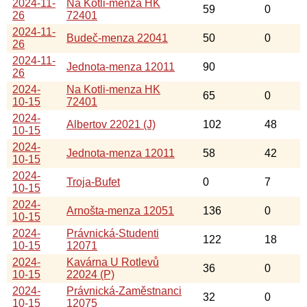
2024-11-
Na Kotli-menza HK
59
0
26
72401
2024-11-
Budeč-menza 22041
50
0
26
2024-11-
Jednota-menza 12011
90
26
2024-
Na Kotli-menza HK
65
0
10-15
72401
2024-
Albertov 22021 (J)
102
48
10-15
2024-
Jednota-menza 12011
58
42
10-15
2024-
Troja-Bufet
0
7
10-15
2024-
Arnošta-menza 12051
136
0
10-15
2024-
Právnická-Studenti
122
18
10-15
12071
2024-
Kavárna U Rotlevů
36
0
10-15
22024 (P)
2024-
Právnická-Zaměstnanci
32
0
10-15
12075