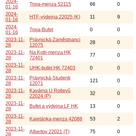
2024-
Troja-menza 52115
66
0
01-16
2024-
HTF-výdejna 22025 (K)
11
9
01-16
2024-
Troja-Bufet
0
0
01-16
2023-11-
Právnická-Zaměstnanci
28
0
28
12075
2023-11-
Na Kotli-menza HK
77
0
28
72401
2023-11-
UHK-bufet HK 72403
0
0
28
2023-11-
Právnická-Studenti
121
0
28
12071
2023-11-
Kavárna U Rotlevů
32
0
28
22024 (P)
2023-11-
Bufet a výdejna LF HK
13
0
28
2023-11-
Kajetánka-menza 42088
53
2
28
2023-11-
Albertov 22021 (T)
75
0
28