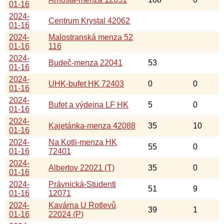
01-16
2024-
Centrum Krystal 42062
01-16
2024-
Malostranská menza 52
01-16
116
2024-
Budeč-menza 22041
53
01-16
2024-
UHK-bufet HK 72403
0
0
01-16
2024-
Bufet a výdejna LF HK
5
0
01-16
2024-
Kajetánka-menza 42088
35
10
01-16
2024-
Na Kotli-menza HK
55
0
01-16
72401
2024-
Albertov 22021 (T)
35
0
01-16
2024-
Právnická-Studenti
51
9
01-16
12071
2024-
Kavárna U Rotlevů
39
1
01-16
22024 (P)