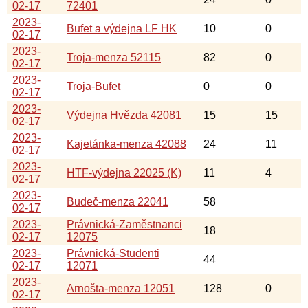
02-17
72401
2023-
Bufet a výdejna LF HK
10
0
02-17
2023-
Troja-menza 52115
82
0
02-17
2023-
Troja-Bufet
0
0
02-17
2023-
Výdejna Hvězda 42081
15
15
02-17
2023-
Kajetánka-menza 42088
24
11
02-17
2023-
HTF-výdejna 22025 (K)
11
4
02-17
2023-
Budeč-menza 22041
58
02-17
2023-
Právnická-Zaměstnanci
18
02-17
12075
2023-
Právnická-Studenti
44
02-17
12071
2023-
Arnošta-menza 12051
128
0
02-17