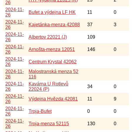
26
2024-11-
Bufet a výdejna LF HK
11
0
26
2024-11-
Kajetánka-menza 42088
37
3
26
2024-11-
Albertov 22021 (J)
109
26
2024-11-
Arnošta-menza 12051
146
0
26
2024-11-
Centrum Krystal 42062
26
2024-11-
Malostranská menza 52
26
116
2024-11-
Kavárna U Rotlevů
34
0
26
22024 (P)
2024-11-
Výdejna Hvězda 42081
11
9
26
2024-11-
Troja-Bufet
0
0
26
2024-11-
Troja-menza 52115
130
0
26