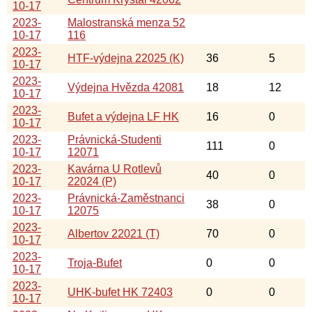
10-17
2023-
Malostranská menza 52
10-17
116
2023-
HTF-výdejna 22025 (K)
36
5
10-17
2023-
Výdejna Hvězda 42081
18
12
10-17
2023-
Bufet a výdejna LF HK
16
0
10-17
2023-
Právnická-Studenti
111
0
10-17
12071
2023-
Kavárna U Rotlevů
40
0
10-17
22024 (P)
2023-
Právnická-Zaměstnanci
38
0
10-17
12075
2023-
Albertov 22021 (T)
70
0
10-17
2023-
Troja-Bufet
0
0
10-17
2023-
UHK-bufet HK 72403
0
0
10-17