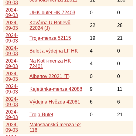
09-03
2024-
UHK-bufet HK 72403
0
0
09-03
2024-
Kavárna U Rotlevů
22
28
09-03
22024 (J)
2024-
Troja-menza 52115
19
21
09-03
2024-
Bufet a výdejna LF HK
4
0
09-03
2024-
Na Kotli-menza HK
4
0
09-03
72401
2024-
Albertov 22021 (T)
0
0
09-03
2024-
Kajetánka-menza 42088
9
11
09-03
2024-
Výdejna Hvězda 42081
6
6
09-03
2024-
Troja-Bufet
0
21
09-03
2024-
Malostranská menza 52
09-03
116