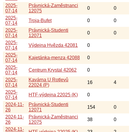
2025-
Právnická-Zaměstnanci
0
0
07-14
12075
2025-
Troja-Bufet
0
0
07-14
2025-
Právnická-Studenti
0
0
07-14
12071
2025-
Výdejna Hvězda 42081
0
07-14
2025-
Kajetánka-menza 42088
0
07-14
2025-
Centrum Krystal 42062
0
07-14
2025-
Kavárna U Rotlevů
16
4
07-14
22024 (P)
2025-
HTF-výdejna 22025 (K)
0
07-14
2024-11-
Právnická-Studenti
154
0
26
12071
2024-11-
Právnická-Zaměstnanci
38
0
26
12075
2024-11-
HTF-výdejna 22025 (K)
23
2