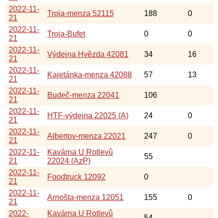
2022-11-
Troja-menza 52115
188
0
21
2022-11-
Troja-Bufet
0
0
21
2022-11-
Výdejna Hvězda 42081
34
16
21
2022-11-
Kajetánka-menza 42088
57
13
21
2022-11-
Budeč-menza 22041
106
21
2022-11-
HTF-výdejna 22025 (A)
24
0
21
2022-11-
Albertov-menza 22021
247
0
21
2022-11-
Kavárna U Rotlevů
55
21
22024 (AzP)
2022-11-
Foodtruck 12092
0
21
2022-11-
Arnošta-menza 12051
155
0
21
2022-
Kavárna U Rotlevů
54