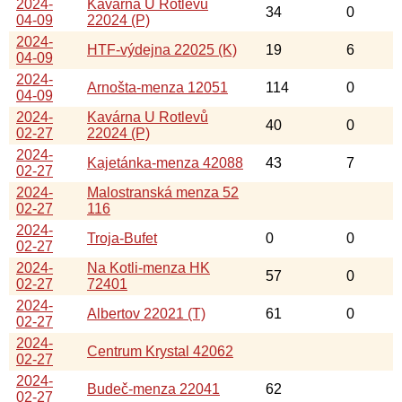
2024-
Kavárna U Rotlevů
34
0
04-09
22024 (P)
2024-
HTF-výdejna 22025 (K)
19
6
04-09
2024-
Arnošta-menza 12051
114
0
04-09
2024-
Kavárna U Rotlevů
40
0
02-27
22024 (P)
2024-
Kajetánka-menza 42088
43
7
02-27
2024-
Malostranská menza 52
02-27
116
2024-
Troja-Bufet
0
0
02-27
2024-
Na Kotli-menza HK
57
0
02-27
72401
2024-
Albertov 22021 (T)
61
0
02-27
2024-
Centrum Krystal 42062
02-27
2024-
Budeč-menza 22041
62
02-27