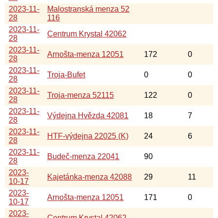
2023-11-
Malostranská menza 52
28
116
2023-11-
Centrum Krystal 42062
28
2023-11-
Arnošta-menza 12051
172
0
28
2023-11-
Troja-Bufet
0
0
28
2023-11-
Troja-menza 52115
122
0
28
2023-11-
Výdejna Hvězda 42081
18
7
28
2023-11-
HTF-výdejna 22025 (K)
24
6
28
2023-11-
Budeč-menza 22041
90
28
2023-
Kajetánka-menza 42088
29
11
10-17
2023-
Arnošta-menza 12051
171
0
10-17
2023-
Centrum Krystal 42062