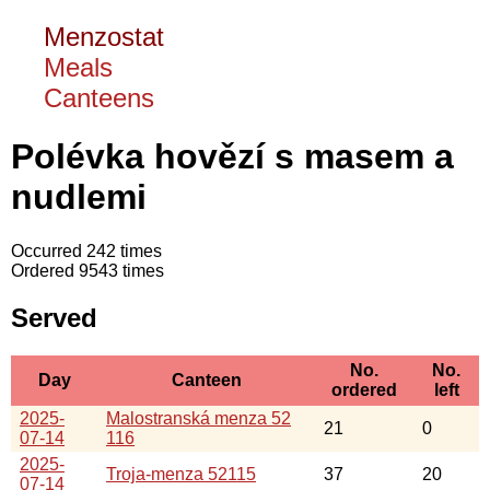
Menzostat
Meals
Canteens
Polévka hovězí s masem a
nudlemi
Occurred 242 times
Ordered 9543 times
Served
No.
No.
Day
Canteen
ordered
left
2025-
Malostranská menza 52
21
0
07-14
116
2025-
Troja-menza 52115
37
20
07-14