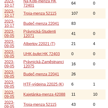
2023-
Na Kotli-menza HK
64
0
10-17
72401
2023-
Troja-menza 52115
107
0
10-17
2023-
Budeč-menza 22041
83
10-17
2023-
Právnická-Studenti
41
0
09-05
12071
2023-
Albertov 22021 (T)
21
4
09-05
2023-
UHK-bufet HK 72403
0
0
09-05
2023-
Právnická-Zaměstnanci
16
0
09-05
12075
2023-
Budeč-menza 22041
26
09-05
2023-
HTF-výdejna 22025 (K)
6
1
09-05
2023-
Kajetánka-menza 42088
11
10
09-05
2023-
Troja-menza 52115
43
0
09-05