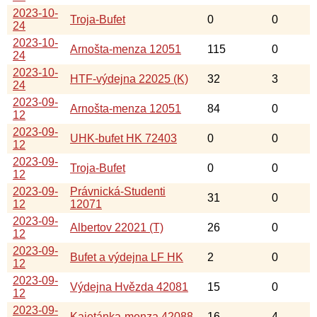
2023-10-
Troja-Bufet
0
0
24
2023-10-
Arnošta-menza 12051
115
0
24
2023-10-
HTF-výdejna 22025 (K)
32
3
24
2023-09-
Arnošta-menza 12051
84
0
12
2023-09-
UHK-bufet HK 72403
0
0
12
2023-09-
Troja-Bufet
0
0
12
2023-09-
Právnická-Studenti
31
0
12
12071
2023-09-
Albertov 22021 (T)
26
0
12
2023-09-
Bufet a výdejna LF HK
2
0
12
2023-09-
Výdejna Hvězda 42081
15
0
12
2023-09-
Kajetánka-menza 42088
16
4