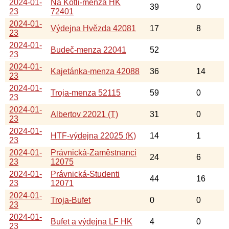
2024-01-
Na Kotli-menza HK
39
0
23
72401
2024-01-
Výdejna Hvězda 42081
17
8
23
2024-01-
Budeč-menza 22041
52
23
2024-01-
Kajetánka-menza 42088
36
14
23
2024-01-
Troja-menza 52115
59
0
23
2024-01-
Albertov 22021 (T)
31
0
23
2024-01-
HTF-výdejna 22025 (K)
14
1
23
2024-01-
Právnická-Zaměstnanci
24
6
23
12075
2024-01-
Právnická-Studenti
44
16
23
12071
2024-01-
Troja-Bufet
0
0
23
2024-01-
Bufet a výdejna LF HK
4
0
23