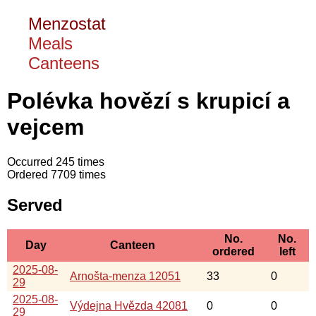
Menzostat
Meals
Canteens
Polévka hovězí s krupicí a
vejcem
Occurred 245 times
Ordered 7709 times
Served
No.
No.
Day
Canteen
ordered
left
2025-08-
Arnošta-menza 12051
33
0
29
2025-08-
Výdejna Hvězda 42081
0
0
29