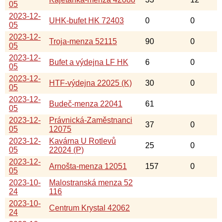
05
2023-12-
UHK-bufet HK 72403
0
0
05
2023-12-
Troja-menza 52115
90
0
05
2023-12-
Bufet a výdejna LF HK
6
0
05
2023-12-
HTF-výdejna 22025 (K)
30
0
05
2023-12-
Budeč-menza 22041
61
05
2023-12-
Právnická-Zaměstnanci
37
0
05
12075
2023-12-
Kavárna U Rotlevů
25
0
05
22024 (P)
2023-12-
Arnošta-menza 12051
157
0
05
2023-10-
Malostranská menza 52
24
116
2023-10-
Centrum Krystal 42062
24