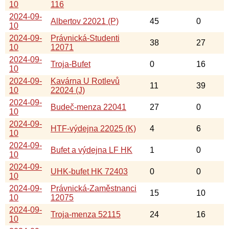
10
116
2024-09-
Albertov 22021 (P)
45
0
10
2024-09-
Právnická-Studenti
38
27
10
12071
2024-09-
Troja-Bufet
0
16
10
2024-09-
Kavárna U Rotlevů
11
39
10
22024 (J)
2024-09-
Budeč-menza 22041
27
0
10
2024-09-
HTF-výdejna 22025 (K)
4
6
10
2024-09-
Bufet a výdejna LF HK
1
0
10
2024-09-
UHK-bufet HK 72403
0
0
10
2024-09-
Právnická-Zaměstnanci
15
10
10
12075
2024-09-
Troja-menza 52115
24
16
10