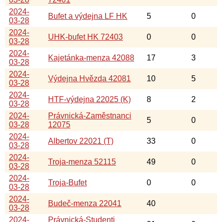
2024-
Bufet a výdejna LF HK
5
0
03-28
2024-
UHK-bufet HK 72403
0
0
03-28
2024-
Kajetánka-menza 42088
17
3
03-28
2024-
Výdejna Hvězda 42081
10
5
03-28
2024-
HTF-výdejna 22025 (K)
8
2
03-28
2024-
Právnická-Zaměstnanci
5
0
03-28
12075
2024-
Albertov 22021 (T)
33
0
03-28
2024-
Troja-menza 52115
49
0
03-28
2024-
Troja-Bufet
0
0
03-28
2024-
Budeč-menza 22041
40
03-28
2024-
Právnická-Studenti