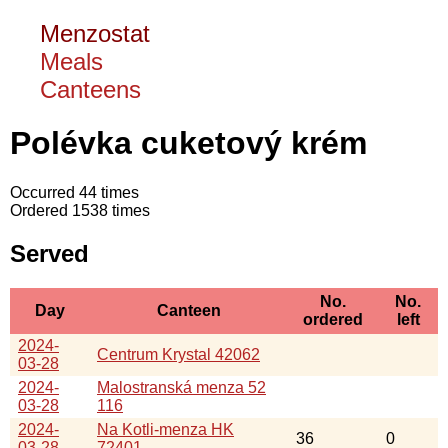
Menzostat
Meals
Canteens
Polévka cuketový krém
Occurred 44 times
Ordered 1538 times
Served
No.
No.
Day
Canteen
ordered
left
2024-
Centrum Krystal 42062
03-28
2024-
Malostranská menza 52
03-28
116
2024-
Na Kotli-menza HK
36
0
03-28
72401