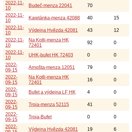
2022-11-
Budeč-menza 22041
70
10
2022-11-
Kajetánka-menza 42088
40
15
10
2022-11-
Výdejna Hvězda 42081
43
12
10
2022-11-
Na Kotli-menza HK
92
0
10
72401
2022-11-
UHK-bufet HK 72403
0
0
10
2022-
Arnošta-menza 12051
79
0
09-15
2022-
Na Kotli-menza HK
16
0
09-15
72401
2022-
Bufet a výdejna LF HK
4
0
09-15
2022-
Troja-menza 52115
41
0
09-15
2022-
Troja-Bufet
0
0
09-15
2022-
Výdejna Hvězda 42081
19
6
09-15