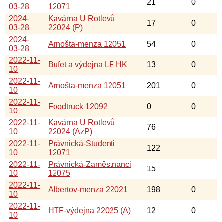
21
0
03-28
12071
2024-
Kavárna U Rotlevů
17
0
03-28
22024 (P)
2024-
Arnošta-menza 12051
54
0
03-28
2022-11-
Bufet a výdejna LF HK
13
0
10
2022-11-
Arnošta-menza 12051
201
0
10
2022-11-
Foodtruck 12092
0
0
10
2022-11-
Kavárna U Rotlevů
76
10
22024 (AzP)
2022-11-
Právnická-Studenti
122
10
12071
2022-11-
Právnická-Zaměstnanci
15
10
12075
2022-11-
Albertov-menza 22021
198
0
10
2022-11-
HTF-výdejna 22025 (A)
12
0
10