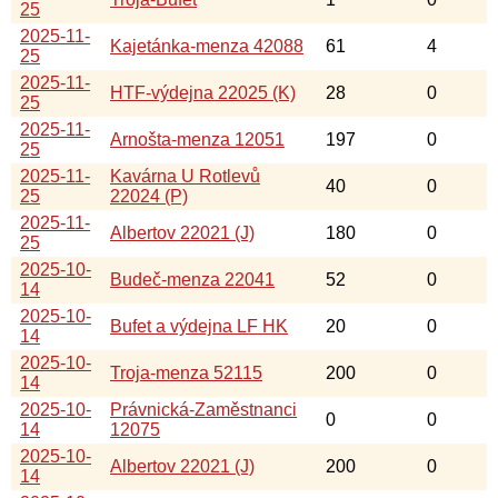
25
2025-11-
Kajetánka-menza 42088
61
4
25
2025-11-
HTF-výdejna 22025 (K)
28
0
25
2025-11-
Arnošta-menza 12051
197
0
25
2025-11-
Kavárna U Rotlevů
40
0
25
22024 (P)
2025-11-
Albertov 22021 (J)
180
0
25
2025-10-
Budeč-menza 22041
52
0
14
2025-10-
Bufet a výdejna LF HK
20
0
14
2025-10-
Troja-menza 52115
200
0
14
2025-10-
Právnická-Zaměstnanci
0
0
14
12075
2025-10-
Albertov 22021 (J)
200
0
14