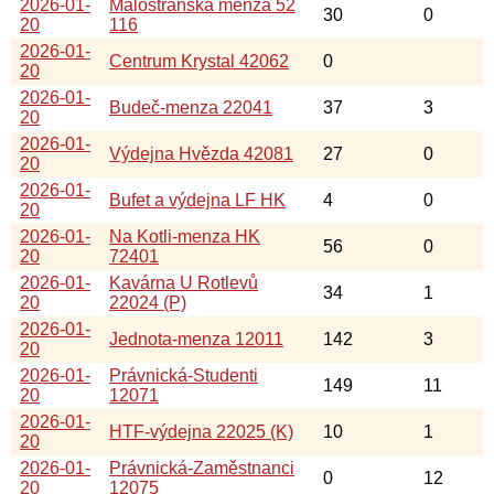
2026-01-
Malostranská menza 52
30
0
20
116
2026-01-
Centrum Krystal 42062
0
20
2026-01-
Budeč-menza 22041
37
3
20
2026-01-
Výdejna Hvězda 42081
27
0
20
2026-01-
Bufet a výdejna LF HK
4
0
20
2026-01-
Na Kotli-menza HK
56
0
20
72401
2026-01-
Kavárna U Rotlevů
34
1
20
22024 (P)
2026-01-
Jednota-menza 12011
142
3
20
2026-01-
Právnická-Studenti
149
11
20
12071
2026-01-
HTF-výdejna 22025 (K)
10
1
20
2026-01-
Právnická-Zaměstnanci
0
12
20
12075