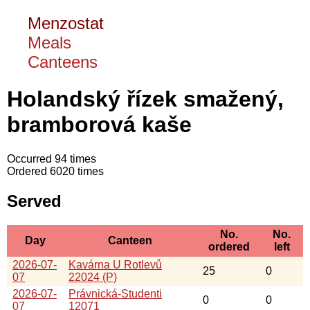
Menzostat
Meals
Canteens
Holandský řízek smažený,
bramborová kaše
Occurred 94 times
Ordered 6020 times
Served
No.
No.
Day
Canteen
ordered
left
2026-07-
Kavárna U Rotlevů
25
0
07
22024 (P)
2026-07-
Právnická-Studenti
0
0
07
12071