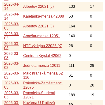
2026-04-
Albertov 22021 (J)
133
17
14
2026-04-
Kajetánka-menza 42088
53
0
14
2026-03-
Albertov 22021 (J)
164
6
03
2026-03-
Arnošta-menza 12051
140
0
03
2026-03-
HTF-výdejna 22025 (K)
26
0
03
2026-03-
Centrum Krystal 42062
0
03
2026-03-
Jednota-menza 12011
111
29
03
2026-03-
Malostranská menza 52
61
0
03
116
2026-03-
Právnická-Zaměstnanci
0
20
03
12075
2026-03-
Právnická-Studenti
189
19
03
12071
2026-03-
Kavárna U Rotlevů
39
1