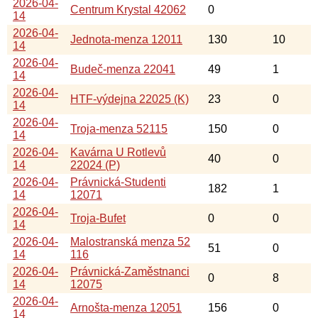
2026-04-
Centrum Krystal 42062
0
14
2026-04-
Jednota-menza 12011
130
10
14
2026-04-
Budeč-menza 22041
49
1
14
2026-04-
HTF-výdejna 22025 (K)
23
0
14
2026-04-
Troja-menza 52115
150
0
14
2026-04-
Kavárna U Rotlevů
40
0
14
22024 (P)
2026-04-
Právnická-Studenti
182
1
14
12071
2026-04-
Troja-Bufet
0
0
14
2026-04-
Malostranská menza 52
51
0
14
116
2026-04-
Právnická-Zaměstnanci
0
8
14
12075
2026-04-
Arnošta-menza 12051
156
0
14