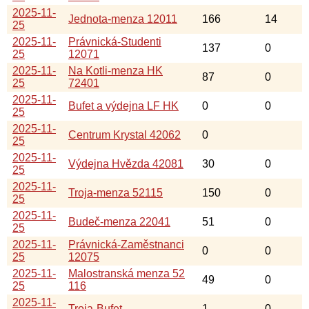
2025-11-
Jednota-menza 12011
166
14
25
2025-11-
Právnická-Studenti
137
0
25
12071
2025-11-
Na Kotli-menza HK
87
0
25
72401
2025-11-
Bufet a výdejna LF HK
0
0
25
2025-11-
Centrum Krystal 42062
0
25
2025-11-
Výdejna Hvězda 42081
30
0
25
2025-11-
Troja-menza 52115
150
0
25
2025-11-
Budeč-menza 22041
51
0
25
2025-11-
Právnická-Zaměstnanci
0
0
25
12075
2025-11-
Malostranská menza 52
49
0
25
116
2025-11-
Troja-Bufet
1
0