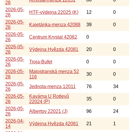
26
2026-05-
HTF-výdejna 22025 (K)
12
0
26
2026-05-
Kajetánka-menza 42088
39
0
26
2026-05-
Centrum Krystal 42062
0
26
2026-05-
Výdejna Hvězda 42081
20
0
26
2026-05-
Troja-Bufet
0
0
26
2026-05-
Malostranská menza 52
30
0
26
116
2026-05-
Jednota-menza 12011
76
34
26
2026-05-
Kavárna U Rotlevů
35
0
26
22024 (P)
2026-05-
Albertov 22021 (J)
96
24
26
2026-04-
Výdejna Hvězda 42081
21
1
14