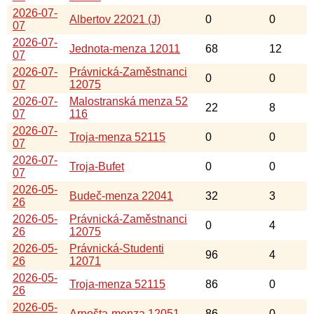
2026-07-
Albertov 22021 (J)
0
0
07
2026-07-
Jednota-menza 12011
68
12
07
2026-07-
Právnická-Zaměstnanci
0
0
07
12075
2026-07-
Malostranská menza 52
22
8
07
116
2026-07-
Troja-menza 52115
0
0
07
2026-07-
Troja-Bufet
0
0
07
2026-05-
Budeč-menza 22041
32
3
26
2026-05-
Právnická-Zaměstnanci
0
4
26
12075
2026-05-
Právnická-Studenti
96
4
26
12071
2026-05-
Troja-menza 52115
86
0
26
2026-05-
Arnošta-menza 12051
86
0