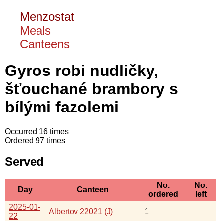
Menzostat
Meals
Canteens
Gyros robi nudličky,
šťouchané brambory s
bílými fazolemi
Occurred 16 times
Ordered 97 times
Served
No.
No.
Day
Canteen
ordered
left
2025-01-
Albertov 22021 (J)
1
22