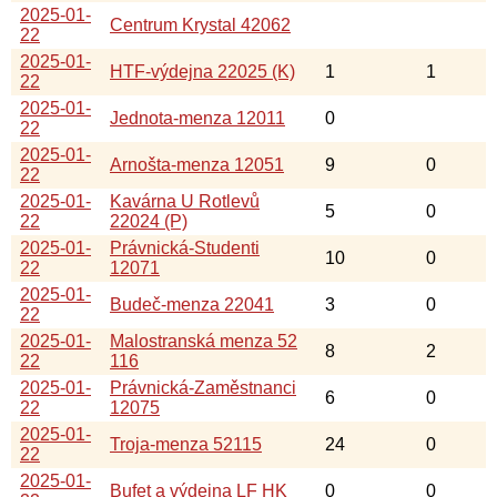
2025-01-
Centrum Krystal 42062
22
2025-01-
HTF-výdejna 22025 (K)
1
1
22
2025-01-
Jednota-menza 12011
0
22
2025-01-
Arnošta-menza 12051
9
0
22
2025-01-
Kavárna U Rotlevů
5
0
22
22024 (P)
2025-01-
Právnická-Studenti
10
0
22
12071
2025-01-
Budeč-menza 22041
3
0
22
2025-01-
Malostranská menza 52
8
2
22
116
2025-01-
Právnická-Zaměstnanci
6
0
22
12075
2025-01-
Troja-menza 52115
24
0
22
2025-01-
Bufet a výdejna LF HK
0
0