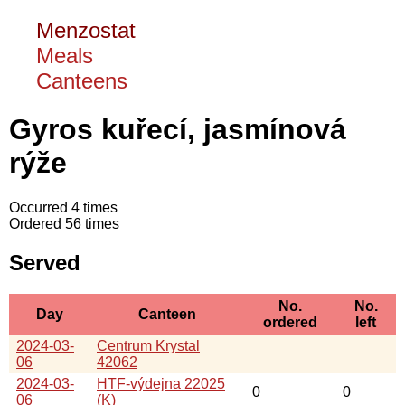
Menzostat
Meals
Canteens
Gyros kuřecí, jasmínová
rýže
Occurred 4 times
Ordered 56 times
Served
No.
No.
Day
Canteen
ordered
left
2024-03-
Centrum Krystal
06
42062
2024-03-
HTF-výdejna 22025
0
0
06
(K)