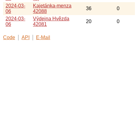
2024-03-
Kajetánka-menza
36
0
06
42088
2024-03-
Výdejna Hvězda
20
0
06
42081
Code
API
E-Mail