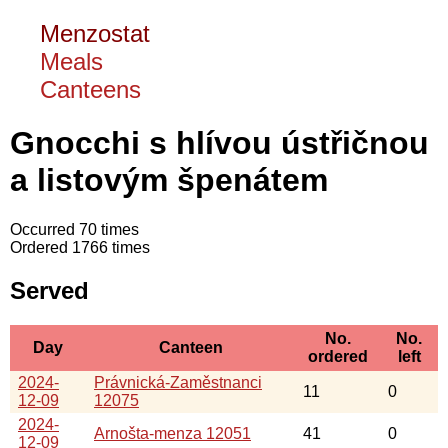
Menzostat
Meals
Canteens
Gnocchi s hlívou ústřičnou
a listovým špenátem
Occurred 70 times
Ordered 1766 times
Served
No.
No.
Day
Canteen
ordered
left
2024-
Právnická-Zaměstnanci
11
0
12-09
12075
2024-
Arnošta-menza 12051
41
0
12-09