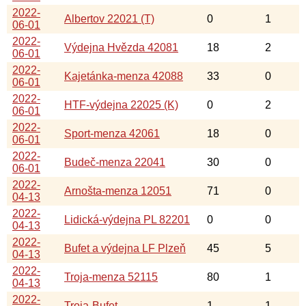
2022-
Albertov 22021 (T)
0
1
06-01
2022-
Výdejna Hvězda 42081
18
2
06-01
2022-
Kajetánka-menza 42088
33
0
06-01
2022-
HTF-výdejna 22025 (K)
0
2
06-01
2022-
Sport-menza 42061
18
0
06-01
2022-
Budeč-menza 22041
30
0
06-01
2022-
Arnošta-menza 12051
71
0
04-13
2022-
Lidická-výdejna PL 82201
0
0
04-13
2022-
Bufet a výdejna LF Plzeň
45
5
04-13
2022-
Troja-menza 52115
80
1
04-13
2022-
Troja-Bufet
1
1