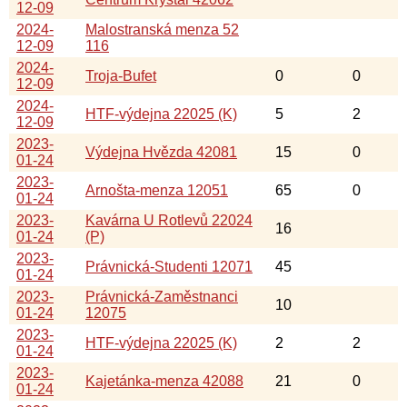
12-09
2024-
Malostranská menza 52
12-09
116
2024-
Troja-Bufet
0
0
12-09
2024-
HTF-výdejna 22025 (K)
5
2
12-09
2023-
Výdejna Hvězda 42081
15
0
01-24
2023-
Arnošta-menza 12051
65
0
01-24
2023-
Kavárna U Rotlevů 22024
16
01-24
(P)
2023-
Právnická-Studenti 12071
45
01-24
2023-
Právnická-Zaměstnanci
10
01-24
12075
2023-
HTF-výdejna 22025 (K)
2
2
01-24
2023-
Kajetánka-menza 42088
21
0
01-24