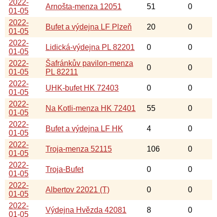
2022-
Arnošta-menza 12051
51
0
01-05
2022-
Bufet a výdejna LF Plzeň
20
0
01-05
2022-
Lidická-výdejna PL 82201
0
0
01-05
2022-
Šafránkův pavilon-menza
0
0
01-05
PL 82211
2022-
UHK-bufet HK 72403
0
0
01-05
2022-
Na Kotli-menza HK 72401
55
0
01-05
2022-
Bufet a výdejna LF HK
4
0
01-05
2022-
Troja-menza 52115
106
0
01-05
2022-
Troja-Bufet
0
0
01-05
2022-
Albertov 22021 (T)
0
0
01-05
2022-
Výdejna Hvězda 42081
8
0
01-05