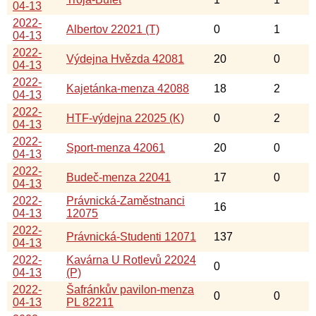
04-13
2022-
Albertov 22021 (T)
0
1
04-13
2022-
Výdejna Hvězda 42081
20
0
04-13
2022-
Kajetánka-menza 42088
18
2
04-13
2022-
HTF-výdejna 22025 (K)
0
2
04-13
2022-
Sport-menza 42061
20
0
04-13
2022-
Budeč-menza 22041
17
0
04-13
2022-
Právnická-Zaměstnanci
16
04-13
12075
2022-
Právnická-Studenti 12071
137
04-13
2022-
Kavárna U Rotlevů 22024
0
04-13
(P)
2022-
Šafránkův pavilon-menza
0
0
04-13
PL 82211