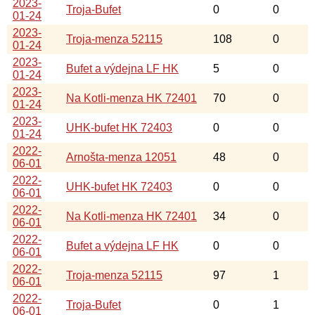
2023-
Troja-Bufet
0
0
01-24
2023-
Troja-menza 52115
108
0
01-24
2023-
Bufet a výdejna LF HK
5
0
01-24
2023-
Na Kotli-menza HK 72401
70
0
01-24
2023-
UHK-bufet HK 72403
0
0
01-24
2022-
Arnošta-menza 12051
48
0
06-01
2022-
UHK-bufet HK 72403
0
0
06-01
2022-
Na Kotli-menza HK 72401
34
0
06-01
2022-
Bufet a výdejna LF HK
0
0
06-01
2022-
Troja-menza 52115
97
1
06-01
2022-
Troja-Bufet
0
1
06-01