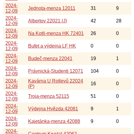
2024-
Jednota-menza 12011
31
9
12-09
2024-
Albertov 22021 (J)
42
28
12-09
2024-
Na Kotli-menza HK 72401
26
0
12-09
2024-
Bufet a výdejna LF HK
0
0
12-09
2024-
Budeč-menza 22041
19
1
12-09
2024-
Právnická-Studenti 12071
104
0
12-09
2024-
Kavárna U Rotlevů 22024
16
0
12-09
(P)
2024-
Troja-menza 52115
51
0
12-09
2024-
Výdejna Hvězda 42081
9
1
12-09
2024-
Kajetánka-menza 42088
9
0
12-09
2024-
Centrum Krystal 42062