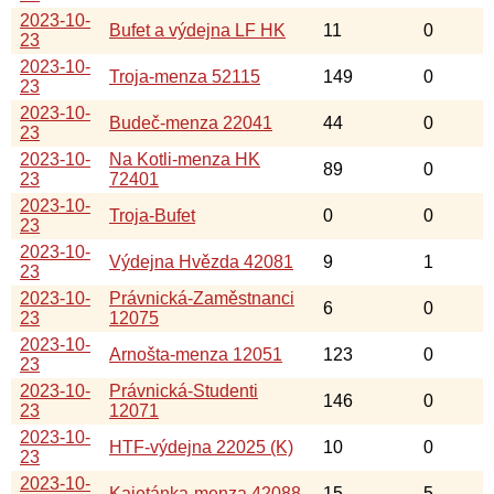
2023-10-
Bufet a výdejna LF HK
11
0
23
2023-10-
Troja-menza 52115
149
0
23
2023-10-
Budeč-menza 22041
44
0
23
2023-10-
Na Kotli-menza HK
89
0
23
72401
2023-10-
Troja-Bufet
0
0
23
2023-10-
Výdejna Hvězda 42081
9
1
23
2023-10-
Právnická-Zaměstnanci
6
0
23
12075
2023-10-
Arnošta-menza 12051
123
0
23
2023-10-
Právnická-Studenti
146
0
23
12071
2023-10-
HTF-výdejna 22025 (K)
10
0
23
2023-10-
Kajetánka-menza 42088
15
5