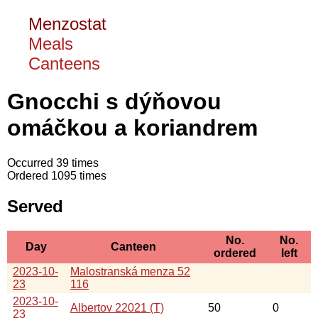
Menzostat
Meals
Canteens
Gnocchi s dýňovou
omáčkou a koriandrem
Occurred 39 times
Ordered 1095 times
Served
No.
No.
Day
Canteen
ordered
left
2023-10-
Malostranská menza 52
23
116
2023-10-
Albertov 22021 (T)
50
0
23