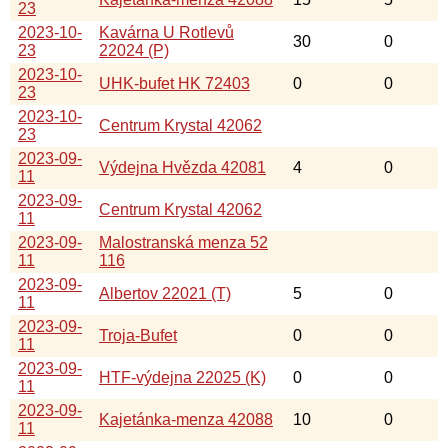
23
2023-10-
Kavárna U Rotlevů
30
0
23
22024 (P)
2023-10-
UHK-bufet HK 72403
0
0
23
2023-10-
Centrum Krystal 42062
23
2023-09-
Výdejna Hvězda 42081
4
0
11
2023-09-
Centrum Krystal 42062
11
2023-09-
Malostranská menza 52
11
116
2023-09-
Albertov 22021 (T)
5
0
11
2023-09-
Troja-Bufet
0
0
11
2023-09-
HTF-výdejna 22025 (K)
0
0
11
2023-09-
Kajetánka-menza 42088
10
0
11