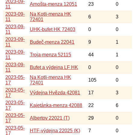
2023-09-
Arnošta-menza 12051
23
0
11
2023-09-
Na Kotli-menza HK
6
3
11
72401
2023-09-
UHK-bufet HK 72403
0
0
11
2023-09-
Budeč-menza 22041
9
1
11
2023-09-
Troja-menza 52115
44
1
11
2023-09-
Bufet a výdejna LF HK
0
0
11
2023-05-
Na Kotli-menza HK
105
0
17
72401
2023-05-
Výdejna Hvězda 42081
17
3
17
2023-05-
Kajetánka-menza 42088
22
6
17
2023-05-
Albertov 22021 (T)
29
0
17
2023-05-
HTF-výdejna 22025 (K)
7
0
17