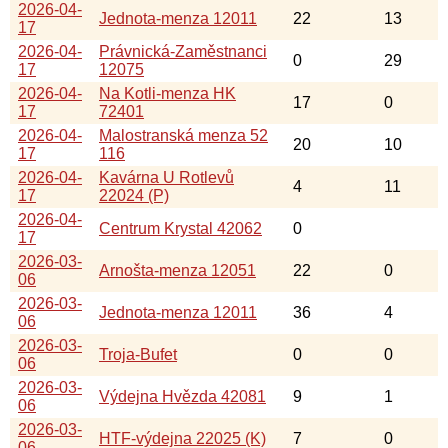
2026-04-
Jednota-menza 12011
22
13
17
2026-04-
Právnická-Zaměstnanci
0
29
17
12075
2026-04-
Na Kotli-menza HK
17
0
17
72401
2026-04-
Malostranská menza 52
20
10
17
116
2026-04-
Kavárna U Rotlevů
4
11
17
22024 (P)
2026-04-
Centrum Krystal 42062
0
17
2026-03-
Arnošta-menza 12051
22
0
06
2026-03-
Jednota-menza 12011
36
4
06
2026-03-
Troja-Bufet
0
0
06
2026-03-
Výdejna Hvězda 42081
9
1
06
2026-03-
HTF-výdejna 22025 (K)
7
0
06