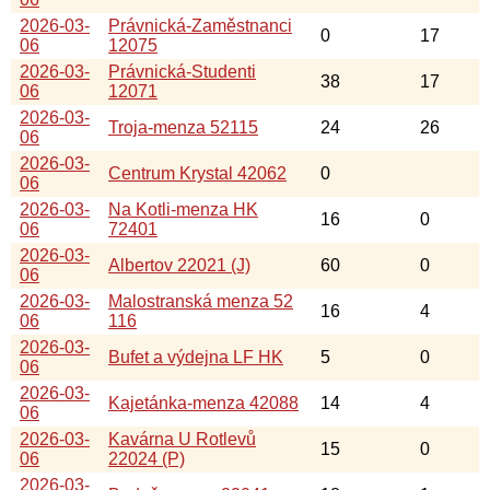
2026-03-
Právnická-Zaměstnanci
0
17
06
12075
2026-03-
Právnická-Studenti
38
17
06
12071
2026-03-
Troja-menza 52115
24
26
06
2026-03-
Centrum Krystal 42062
0
06
2026-03-
Na Kotli-menza HK
16
0
06
72401
2026-03-
Albertov 22021 (J)
60
0
06
2026-03-
Malostranská menza 52
16
4
06
116
2026-03-
Bufet a výdejna LF HK
5
0
06
2026-03-
Kajetánka-menza 42088
14
4
06
2026-03-
Kavárna U Rotlevů
15
0
06
22024 (P)
2026-03-