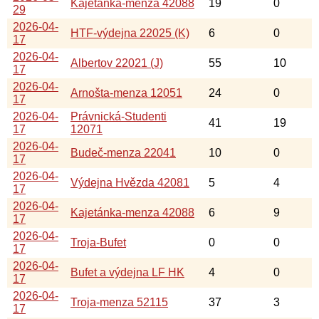
Kajetánka-menza 42088
19
0
29
2026-04-
HTF-výdejna 22025 (K)
6
0
17
2026-04-
Albertov 22021 (J)
55
10
17
2026-04-
Arnošta-menza 12051
24
0
17
2026-04-
Právnická-Studenti
41
19
17
12071
2026-04-
Budeč-menza 22041
10
0
17
2026-04-
Výdejna Hvězda 42081
5
4
17
2026-04-
Kajetánka-menza 42088
6
9
17
2026-04-
Troja-Bufet
0
0
17
2026-04-
Bufet a výdejna LF HK
4
0
17
2026-04-
Troja-menza 52115
37
3
17