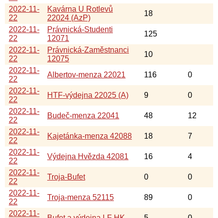
2022-11-
Kavárna U Rotlevů
18
22
22024 (AzP)
2022-11-
Právnická-Studenti
125
22
12071
2022-11-
Právnická-Zaměstnanci
10
22
12075
2022-11-
Albertov-menza 22021
116
0
22
2022-11-
HTF-výdejna 22025 (A)
9
0
22
2022-11-
Budeč-menza 22041
48
12
22
2022-11-
Kajetánka-menza 42088
18
7
22
2022-11-
Výdejna Hvězda 42081
16
4
22
2022-11-
Troja-Bufet
0
0
22
2022-11-
Troja-menza 52115
89
0
22
2022-11-
Bufet a výdejna LF HK
5
0