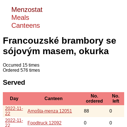
Menzostat
Meals
Canteens
Francouzské brambory se
sójovým masem, okurka
Occurred 15 times
Ordered 576 times
Served
No.
No.
Day
Canteen
ordered
left
2022-11-
Arnošta-menza 12051
88
0
22
2022-11-
Foodtruck 12092
0
0
22