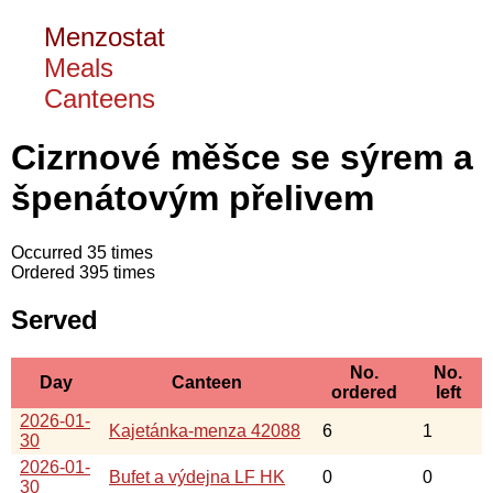
Menzostat
Meals
Canteens
Cizrnové měšce se sýrem a
špenátovým přelivem
Occurred 35 times
Ordered 395 times
Served
No.
No.
Day
Canteen
ordered
left
2026-01-
Kajetánka-menza 42088
6
1
30
2026-01-
Bufet a výdejna LF HK
0
0
30