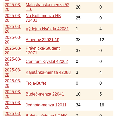
2025-03-
Malostranská menza 52
20
0
20
116
2025-03-
Na Kotli-menza HK
25
0
20
72401
2025-03-
Výdejna Hvězda 42081
1
4
20
2025-03-
Albertov 22021 (J)
38
12
20
2025-03-
Právnická-Studenti
37
0
20
12071
2025-03-
Centrum Krystal 42062
0
0
20
2025-03-
Kajetánka-menza 42088
3
4
20
2025-03-
Troja-Bufet
0
0
20
2025-03-
Budeč-menza 22041
10
5
20
2025-03-
Jednota-menza 12011
34
16
20
2025-03-
Bufet a výdejna LF HK
7
0