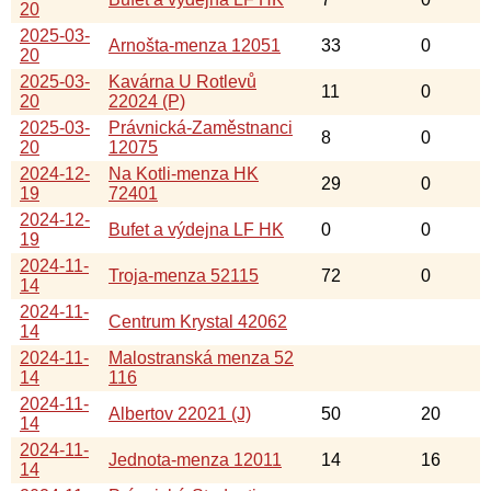
20
2025-03-
Arnošta-menza 12051
33
0
20
2025-03-
Kavárna U Rotlevů
11
0
20
22024 (P)
2025-03-
Právnická-Zaměstnanci
8
0
20
12075
2024-12-
Na Kotli-menza HK
29
0
19
72401
2024-12-
Bufet a výdejna LF HK
0
0
19
2024-11-
Troja-menza 52115
72
0
14
2024-11-
Centrum Krystal 42062
14
2024-11-
Malostranská menza 52
14
116
2024-11-
Albertov 22021 (J)
50
20
14
2024-11-
Jednota-menza 12011
14
16
14