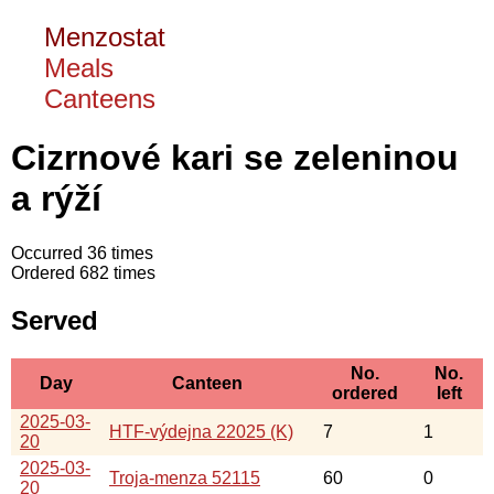
Menzostat
Meals
Canteens
Cizrnové kari se zeleninou
a rýží
Occurred 36 times
Ordered 682 times
Served
No.
No.
Day
Canteen
ordered
left
2025-03-
HTF-výdejna 22025 (K)
7
1
20
2025-03-
Troja-menza 52115
60
0
20