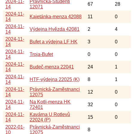
2024-11-
Právnická-Studenti
67
28
14
12071
2024-11-
Kajetánka-menza 42088
11
0
14
2024-11-
Výdejna Hvězda 42081
2
4
14
2024-11-
Bufet a výdejna LF HK
3
0
14
2024-11-
Troja-Bufet
0
0
14
2024-11-
Budeč-menza 22041
24
1
14
2024-11-
HTF-výdejna 22025 (K)
8
1
14
2024-11-
Právnická-Zaměstnanci
12
0
14
12075
2024-11-
Na Kotli-menza HK
32
0
14
72401
2024-11-
Kavárna U Rotlevů
15
0
14
22024 (P)
2022-01-
Právnická-Zaměstnanci
8
10
12075