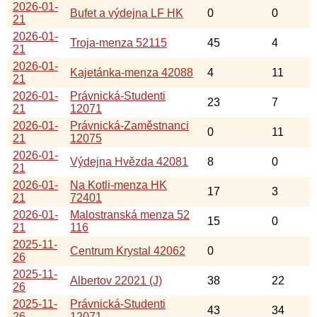
2026-01-
Bufet a výdejna LF HK
0
0
21
2026-01-
Troja-menza 52115
45
4
21
2026-01-
Kajetánka-menza 42088
4
11
21
2026-01-
Právnická-Studenti
23
7
21
12071
2026-01-
Právnická-Zaměstnanci
0
11
21
12075
2026-01-
Výdejna Hvězda 42081
8
0
21
2026-01-
Na Kotli-menza HK
17
3
21
72401
2026-01-
Malostranská menza 52
15
0
21
116
2025-11-
Centrum Krystal 42062
0
26
2025-11-
Albertov 22021 (J)
38
22
26
2025-11-
Právnická-Studenti
43
34
26
12071