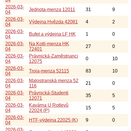
2026-03-
Jednota-menza 12011
31
9
04
2026-03-
Výdejna Hvězda 42081
4
2
04
2026-03-
Bufet a výdejna LF HK
1
0
04
2026-03-
Na Kotli-menza HK
27
0
04
72401
2026-03-
Právnická-Zaměstnanci
0
10
04
12075
2026-03-
Troja-menza 52115
83
10
04
2026-03-
Malostranská menza 52
21
0
04
116
2026-03-
Právnická-Studenti
35
5
04
12071
2026-03-
Kavárna U Rotlevů
15
5
04
22024 (P)
2026-03-
HTF-výdejna 22025 (K)
9
0
04
2026-03-