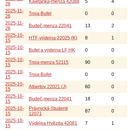
Kajetánka-menza 42088
5
4
26
2025-11-
Troja-Bufet
0
0
26
2025-11-
Budeč-menza 22041
13
2
26
2025-10-
HTF-výdejna 22025 (K)
8
1
15
2025-10-
Bufet a výdejna LF HK
0
0
15
2025-10-
Troja-menza 52115
90
0
15
2025-10-
Troja-Bufet
0
0
15
2025-10-
Albertov 22021 (J)
60
0
15
2025-10-
Budeč-menza 22041
18
0
15
2025-10-
Právnická-Studenti
87
0
15
12071
2025-10-
Výdejna Hvězda 42081
7
1
15