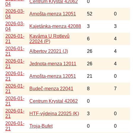
Centrum Krystal 42062
0
04
2026-03-
Arnošta-menza 12051
52
0
04
2026-03-
Kajetánka-menza 42088
3
3
04
2026-01-
Kavárna U Rotlevů
6
4
21
22024 (P)
2026-01-
Albertov 22021 (J)
26
4
21
2026-01-
Jednota-menza 12011
26
4
21
2026-01-
Arnošta-menza 12051
21
0
21
2026-01-
Budeč-menza 22041
8
7
21
2026-01-
Centrum Krystal 42062
0
21
2026-01-
HTF-výdejna 22025 (K)
3
0
21
2026-01-
Troja-Bufet
0
0
21