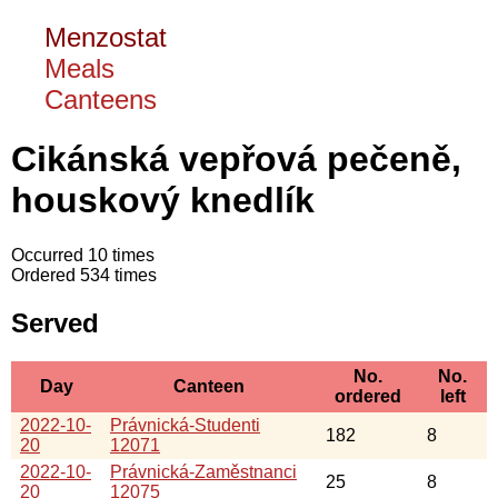
Menzostat
Meals
Canteens
Cikánská vepřová pečeně,
houskový knedlík
Occurred 10 times
Ordered 534 times
Served
No.
No.
Day
Canteen
ordered
left
2022-10-
Právnická-Studenti
182
8
20
12071
2022-10-
Právnická-Zaměstnanci
25
8
20
12075