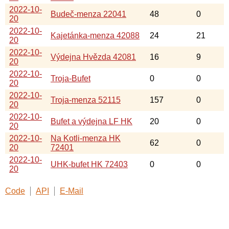
2022-10-
Budeč-menza 22041
48
0
20
2022-10-
Kajetánka-menza 42088
24
21
20
2022-10-
Výdejna Hvězda 42081
16
9
20
2022-10-
Troja-Bufet
0
0
20
2022-10-
Troja-menza 52115
157
0
20
2022-10-
Bufet a výdejna LF HK
20
0
20
2022-10-
Na Kotli-menza HK
62
0
20
72401
2022-10-
UHK-bufet HK 72403
0
0
20
Code
API
E-Mail