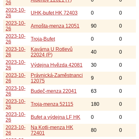
26
2023-10-
UHK-bufet HK 72403
0
0
26
2023-10-
Arnošta-menza 12051
90
0
26
2023-10-
Troja-Bufet
0
0
26
2023-10-
Kavárna U Rotlevů
40
0
26
22024 (P)
2023-10-
Výdejna Hvězda 42081
30
0
26
2023-10-
Právnická-Zaměstnanci
9
0
26
12075
2023-10-
Budeč-menza 22041
63
0
26
2023-10-
Troja-menza 52115
180
0
26
2023-10-
Bufet a výdejna LF HK
0
0
26
2023-10-
Na Kotli-menza HK
80
0
26
72401