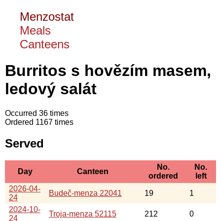
Menzostat
Meals
Canteens
Burritos s hovězím masem,
ledový salát
Occurred 36 times
Ordered 1167 times
Served
No.
No.
Day
Canteen
ordered
left
2026-04-
Budeč-menza 22041
19
1
24
2024-10-
Troja-menza 52115
212
0
24