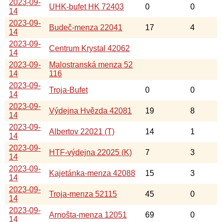
2023-09-
UHK-bufet HK 72403
0
0
14
2023-09-
Budeč-menza 22041
17
4
14
2023-09-
Centrum Krystal 42062
14
2023-09-
Malostranská menza 52
14
116
2023-09-
Troja-Bufet
0
0
14
2023-09-
Výdejna Hvězda 42081
19
8
14
2023-09-
Albertov 22021 (T)
14
1
14
2023-09-
HTF-výdejna 22025 (K)
7
3
14
2023-09-
Kajetánka-menza 42088
15
3
14
2023-09-
Troja-menza 52115
45
0
14
2023-09-
Arnošta-menza 12051
69
0
14