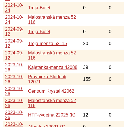
2024-10-
Troja-Bufet
0
0
24
2024-10-
Malostranská menza 52
24
116
2024-09-
Troja-Bufet
0
0
12
2024-09-
Troja-menza 52115
20
0
12
2024-09-
Malostranská menza 52
12
116
2023-10-
Kajetánka-menza 42088
39
0
26
2023-10-
Právnická-Studenti
155
0
26
12071
2023-10-
Centrum Krystal 42062
26
2023-10-
Malostranská menza 52
26
116
2023-10-
HTF-výdejna 22025 (K)
12
0
26
2023-10-
Albertov 22021 (T)
0
0