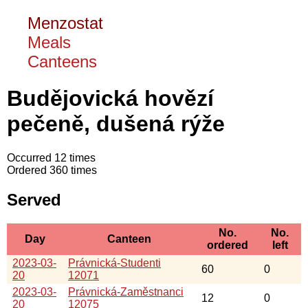
Menzostat
Meals
Canteens
Budějovická hovězí
pečeně, dušená rýže
Occurred 12 times
Ordered 360 times
Served
No.
No.
Day
Canteen
ordered
left
2023-03-
Právnická-Studenti
60
0
20
12071
2023-03-
Právnická-Zaměstnanci
12
0
20
12075