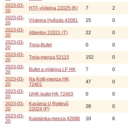
2023-03-
HTF-výdejna 22025 (K)
7
2
20
2023-03-
Výdejna Hvězda 42081
15
0
20
2023-03-
Albertov 22021 (T)
22
0
20
2023-03-
Troja-Bufet
0
0
20
2023-03-
Troja-menza 52115
152
0
20
2023-03-
Bufet a výdejna LF HK
7
0
20
2023-03-
Na Kotli-menza HK
47
0
20
72401
2023-03-
UHK-bufet HK 72403
0
0
20
2023-03-
Kavárna U Rotlevů
28
0
20
22024 (P)
2023-03-
Kajetánka-menza 42088
10
6
20