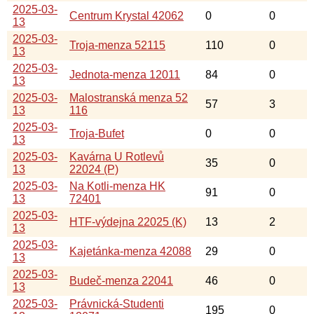
2025-03-
Centrum Krystal 42062
0
0
13
2025-03-
Troja-menza 52115
110
0
13
2025-03-
Jednota-menza 12011
84
0
13
2025-03-
Malostranská menza 52
57
3
13
116
2025-03-
Troja-Bufet
0
0
13
2025-03-
Kavárna U Rotlevů
35
0
13
22024 (P)
2025-03-
Na Kotli-menza HK
91
0
13
72401
2025-03-
HTF-výdejna 22025 (K)
13
2
13
2025-03-
Kajetánka-menza 42088
29
0
13
2025-03-
Budeč-menza 22041
46
0
13
2025-03-
Právnická-Studenti
195
0