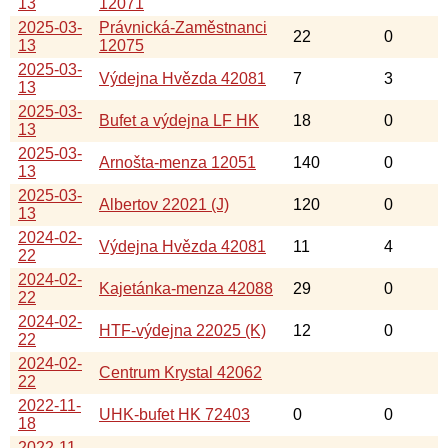
13
12071
2025-03-
Právnická-Zaměstnanci
22
0
13
12075
2025-03-
Výdejna Hvězda 42081
7
3
13
2025-03-
Bufet a výdejna LF HK
18
0
13
2025-03-
Arnošta-menza 12051
140
0
13
2025-03-
Albertov 22021 (J)
120
0
13
2024-02-
Výdejna Hvězda 42081
11
4
22
2024-02-
Kajetánka-menza 42088
29
0
22
2024-02-
HTF-výdejna 22025 (K)
12
0
22
2024-02-
Centrum Krystal 42062
22
2022-11-
UHK-bufet HK 72403
0
0
18
2022-11-