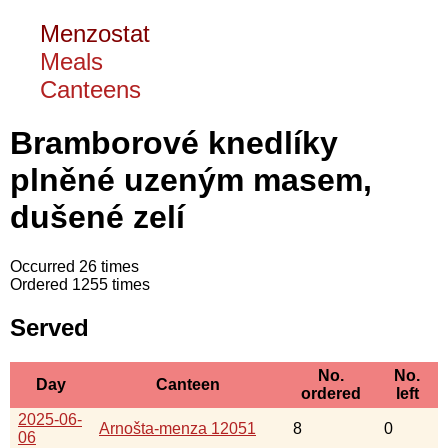
Menzostat
Meals
Canteens
Bramborové knedlíky
plněné uzeným masem,
dušené zelí
Occurred 26 times
Ordered 1255 times
Served
No.
No.
Day
Canteen
ordered
left
2025-06-
Arnošta-menza 12051
8
0
06