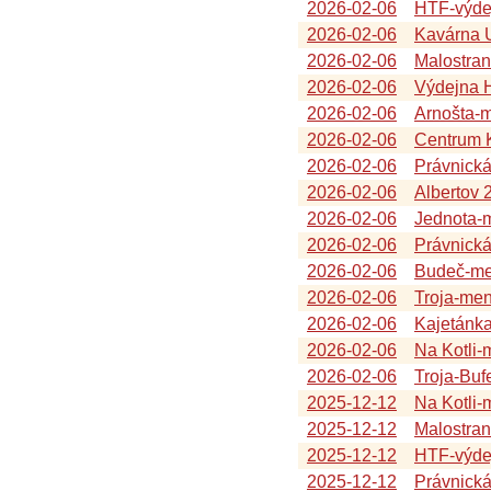
2026-02-06
HTF-výde
2026-02-06
Kavárna U
2026-02-06
Malostra
2026-02-06
Výdejna 
2026-02-06
Arnošta-
2026-02-06
Centrum K
2026-02-06
Právnická
2026-02-06
Albertov 
2026-02-06
Jednota-
2026-02-06
Právnick
2026-02-06
Budeč-me
2026-02-06
Troja-me
2026-02-06
Kajetánk
2026-02-06
Na Kotli
2026-02-06
Troja-Buf
2025-12-12
Na Kotli
2025-12-12
Malostra
2025-12-12
HTF-výde
2025-12-12
Právnická