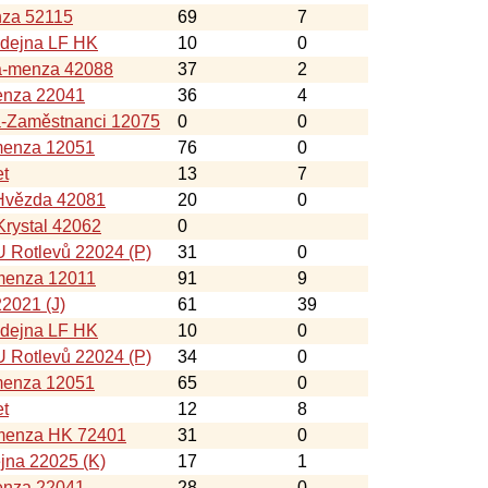
nza 52115
69
7
ýdejna LF HK
10
0
a-menza 42088
37
2
nza 22041
36
4
á-Zaměstnanci 12075
0
0
menza 12051
76
0
et
13
7
Hvězda 42081
20
0
rystal 42062
0
 Rotlevů 22024 (P)
31
0
menza 12011
91
9
22021 (J)
61
39
ýdejna LF HK
10
0
 Rotlevů 22024 (P)
34
0
menza 12051
65
0
et
12
8
-menza HK 72401
31
0
jna 22025 (K)
17
1
nza 22041
28
0