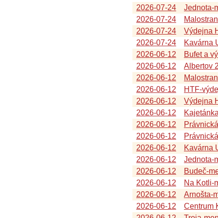
2026-07-24
Jednota-
2026-07-24
Malostra
2026-07-24
Výdejna 
2026-07-24
Kavárna U
2026-06-12
Bufet a v
2026-06-12
Albertov 
2026-06-12
Malostra
2026-06-12
HTF-výde
2026-06-12
Výdejna 
2026-06-12
Kajetánk
2026-06-12
Právnická
2026-06-12
Právnick
2026-06-12
Kavárna U
2026-06-12
Jednota-
2026-06-12
Budeč-me
2026-06-12
Na Kotli
2026-06-12
Arnošta-
2026-06-12
Centrum K
2026-06-12
Troja-me