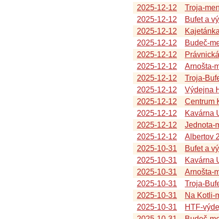
2025-12-12
Troja-me
2025-12-12
Bufet a v
2025-12-12
Kajetánk
2025-12-12
Budeč-me
2025-12-12
Právnick
2025-12-12
Arnošta-
2025-12-12
Troja-Buf
2025-12-12
Výdejna 
2025-12-12
Centrum K
2025-12-12
Kavárna U
2025-12-12
Jednota-
2025-12-12
Albertov 
2025-10-31
Bufet a v
2025-10-31
Kavárna U
2025-10-31
Arnošta-
2025-10-31
Troja-Buf
2025-10-31
Na Kotli
2025-10-31
HTF-výde
2025-10-31
Budeč-me