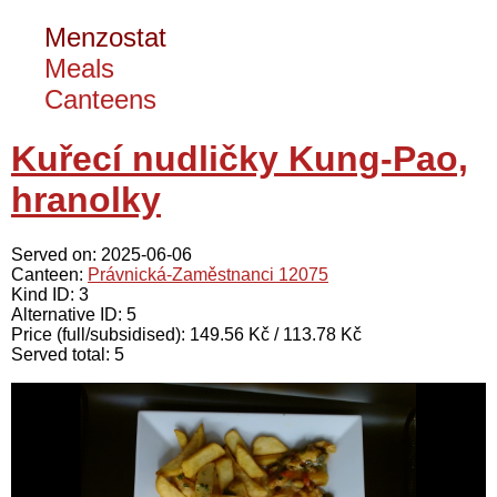
Menzostat
Meals
Canteens
Kuřecí nudličky Kung-Pao,
hranolky
Served on: 2025-06-06
Canteen:
Právnická-Zaměstnanci 12075
Kind ID: 3
Alternative ID: 5
Price (full/subsidised): 149.56 Kč / 113.78 Kč
Served total: 5