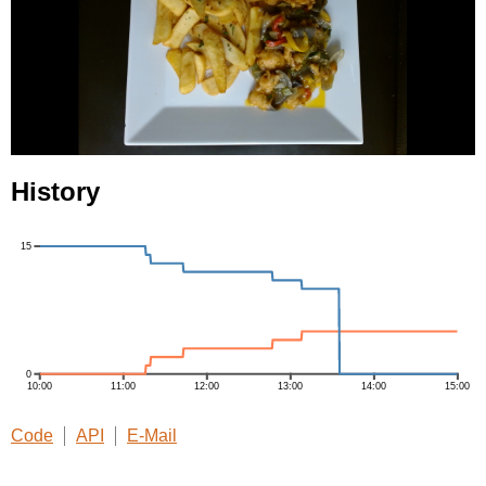
History
Code
API
E-Mail