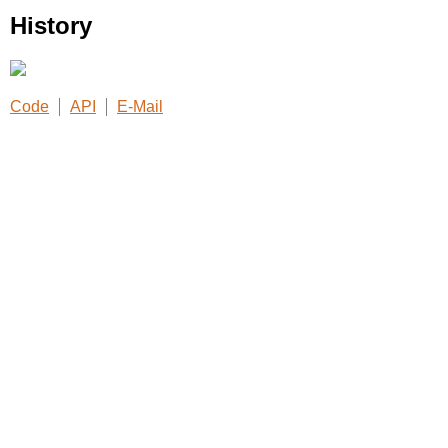
History
Code
API
E-Mail