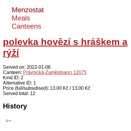
Menzostat
Meals
Canteens
polevka hovězí s hráškem a
rýží
Served on: 2022-01-06
Canteen:
Právnická-Zaměstnanci 12075
Kind ID: 2
Alternative ID: 1
Price (full/subsidised): 13.00 Kč / 13.00 Kč
Served total: 12
History